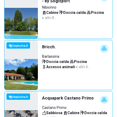
- by Sogisport
Nibionno
Cabine
·
Doccia calda
·
Piscina
·
e altri 8…
Bricch.
Barlassina
Doccia calda
·
Piscina
·
Accesso animali
·
e altri 4…
Acquapark Castano Primo
Castano Primo
Sabbiosa
·
Cabine
·
Doccia calda
·