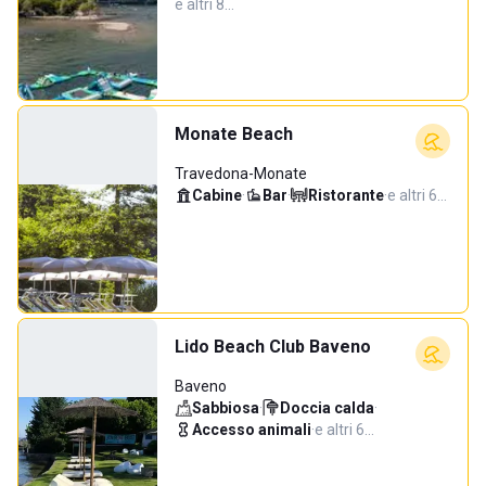
e altri 8…
Monate Beach
Travedona-Monate
Cabine
·
Bar
·
Ristorante
·
e altri 6…
Lido Beach Club Baveno
Baveno
Sabbiosa
·
Doccia calda
·
Accesso animali
·
e altri 6…