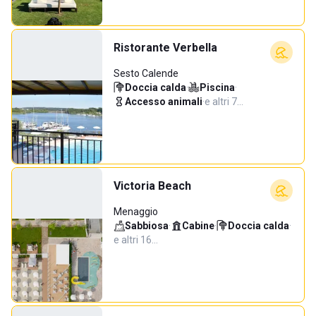
Ristorante Verbella
Sesto Calende
Doccia calda
·
Piscina
·
Accesso animali
·
e altri 7…
Victoria Beach
Menaggio
Sabbiosa
·
Cabine
·
Doccia calda
·
e altri 16…