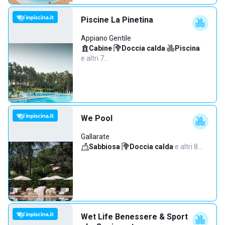
Piscine La Pinetina
Appiano Gentile
Cabine
·
Doccia calda
·
Piscina
·
e altri 7…
We Pool
Gallarate
Sabbiosa
·
Doccia calda
·
e altri 8…
Wet Life Benessere & Sport