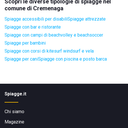
Scopri le diverse tipologie di spiagge nel
comune di Cremenaga
Spiagge accessibili per disabili
Spiagge attrezzate
Spiagge con bar e ristorante
Spiagge con campi di beachvolley e beachsoccer
Spiagge per bambini
Spiagge con corsi di kitesurf windsurf e vela
Spiagge per cani
Spiagge con piscina e posto barca
Spiagge.it
Chi siamo
Magazine