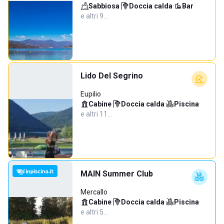
Sabbiosa
·
Doccia calda
·
Bar
·
e altri 9…
Lido Del Segrino
Eupilio
Cabine
·
Doccia calda
·
Piscina
·
e altri 11…
MAIN Summer Club
Mercallo
Cabine
·
Doccia calda
·
Piscina
·
e altri 5…