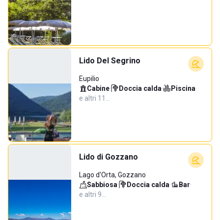
Lido Del Segrino
Eupilio
Cabine
·
Doccia calda
·
Piscina
·
e altri 11…
Lido di Gozzano
Lago d'Orta, Gozzano
Sabbiosa
·
Doccia calda
·
Bar
·
e altri 9…