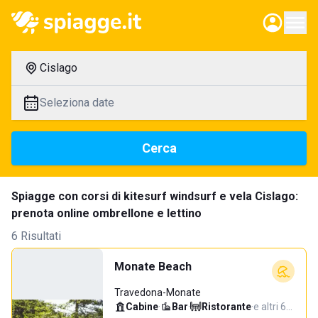
Cislago
Seleziona date
Cerca
Spiagge con corsi di kitesurf windsurf e vela Cislago:
prenota online ombrellone e lettino
6 Risultati
Monate Beach
Travedona-Monate
Cabine
·
Bar
·
Ristorante
·
e altri 6…