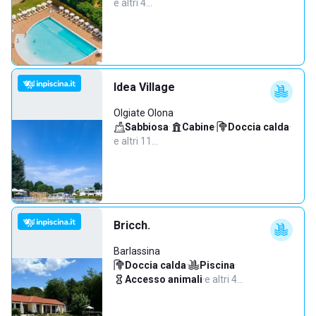
e altri 4…
Idea Village
Olgiate Olona
Sabbiosa
·
Cabine
·
Doccia calda
·
e altri 11…
Bricch.
Barlassina
Doccia calda
·
Piscina
·
Accesso animali
·
e altri 4…