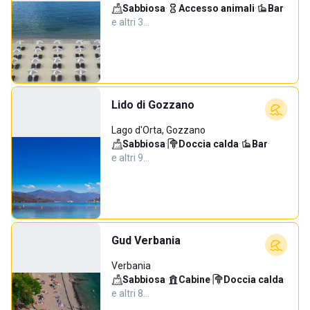
Sabbiosa
·
Accesso animali
·
Bar
·
e altri 3…
Lido di Gozzano
Lago d'Orta, Gozzano
Sabbiosa
·
Doccia calda
·
Bar
·
e altri 9…
Gud Verbania
Verbania
Sabbiosa
·
Cabine
·
Doccia calda
·
e altri 8…