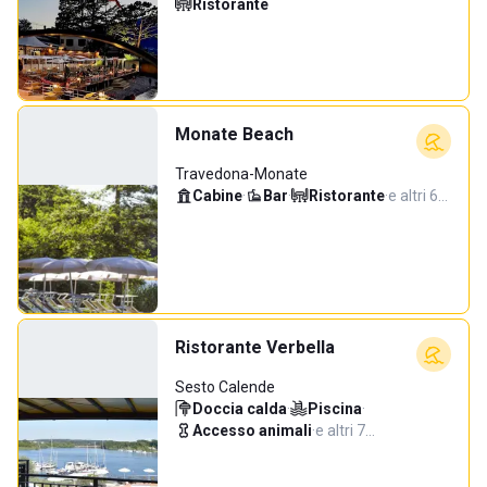
Ristorante
Monate Beach
Travedona-Monate
Cabine
·
Bar
·
Ristorante
·
e altri 6…
Ristorante Verbella
Sesto Calende
Doccia calda
·
Piscina
·
Accesso animali
·
e altri 7…