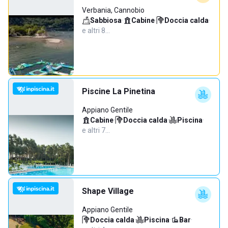
Verbania, Cannobio
Sabbiosa
·
Cabine
·
Doccia calda
·
e altri 8…
Piscine La Pinetina
Appiano Gentile
Cabine
·
Doccia calda
·
Piscina
·
e altri 7…
Shape Village
Appiano Gentile
Doccia calda
·
Piscina
·
Bar
·