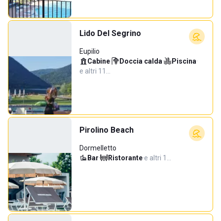
Lido Del Segrino
Eupilio
Cabine
·
Doccia calda
·
Piscina
·
e altri 11…
Pirolino Beach
Dormelletto
Bar
·
Ristorante
·
e altri 1…