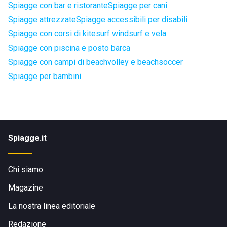
Spiagge con bar e ristorante
Spiagge per cani
Spiagge attrezzate
Spiagge accessibili per disabili
Spiagge con corsi di kitesurf windsurf e vela
Spiagge con piscina e posto barca
Spiagge con campi di beachvolley e beachsoccer
Spiagge per bambini
Spiagge.it
Chi siamo
Magazine
La nostra linea editoriale
Redazione