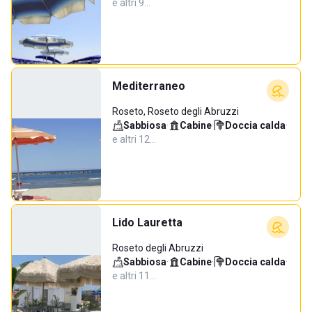
e altri 9…
Mediterraneo
Roseto, Roseto degli Abruzzi
Sabbiosa
·
Cabine
·
Doccia calda
·
e altri 12…
Lido Lauretta
Roseto degli Abruzzi
Sabbiosa
·
Cabine
·
Doccia calda
·
e altri 11…