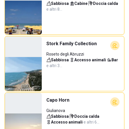
Sabbiosa
·
Cabine
·
Doccia calda
·
e altri 8…
Stork Family Collection
Roseto degli Abruzzi
Sabbiosa
·
Accesso animali
·
Bar
·
e altri 3…
Capo Horn
Giulianova
Sabbiosa
·
Doccia calda
·
Accesso animali
·
e altri 6…