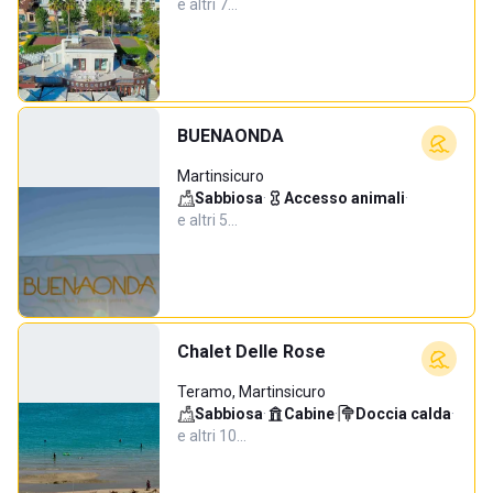
e altri 7…
BUENAONDA
Martinsicuro
Sabbiosa
·
Accesso animali
·
e altri 5…
Chalet Delle Rose
Teramo, Martinsicuro
Sabbiosa
·
Cabine
·
Doccia calda
·
e altri 10…