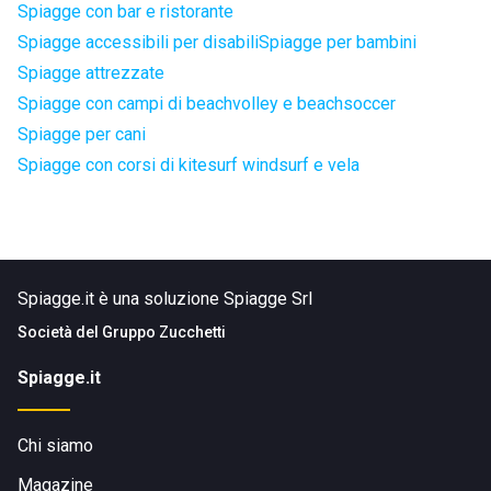
Spiagge con bar e ristorante
Spiagge accessibili per disabili
Spiagge per bambini
Spiagge attrezzate
Spiagge con campi di beachvolley e beachsoccer
Spiagge per cani
Spiagge con corsi di kitesurf windsurf e vela
Spiagge.it è una soluzione Spiagge Srl
Società del
Gruppo Zucchetti
Spiagge.it
Chi siamo
Magazine