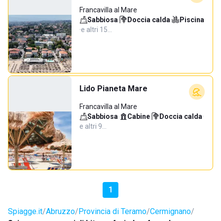
Francavilla al Mare
Sabbiosa
·
Doccia calda
·
Piscina
·
e altri 15…
Lido Pianeta Mare
Francavilla al Mare
Sabbiosa
·
Cabine
·
Doccia calda
·
e altri 9…
1
Spiagge.it
Abruzzo
Provincia di Teramo
Cermignano