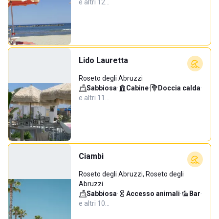
e altri 12…
Lido Lauretta
Roseto degli Abruzzi
Sabbiosa
·
Cabine
·
Doccia calda
·
e altri 11…
Ciambi
Roseto degli Abruzzi, Roseto degli
Abruzzi
Sabbiosa
·
Accesso animali
·
Bar
·
e altri 10…