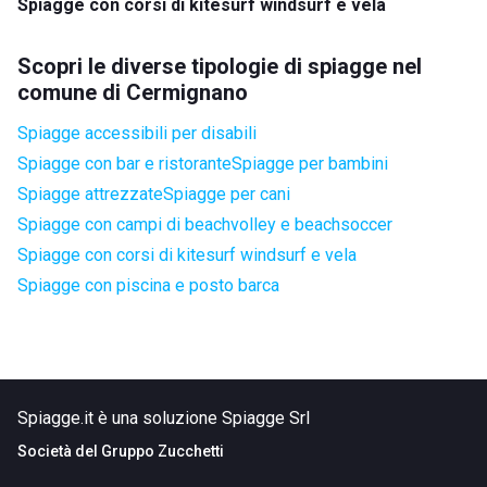
Spiagge con corsi di kitesurf windsurf e vela
Scopri le diverse tipologie di spiagge nel
comune di Cermignano
Spiagge accessibili per disabili
Spiagge con bar e ristorante
Spiagge per bambini
Spiagge attrezzate
Spiagge per cani
Spiagge con campi di beachvolley e beachsoccer
Spiagge con corsi di kitesurf windsurf e vela
Spiagge con piscina e posto barca
Spiagge.it è una soluzione Spiagge Srl
Società del
Gruppo Zucchetti