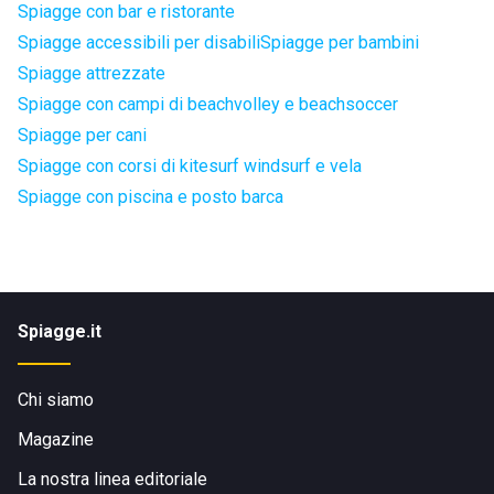
Spiagge con bar e ristorante
Spiagge accessibili per disabili
Spiagge per bambini
Spiagge attrezzate
Spiagge con campi di beachvolley e beachsoccer
Spiagge per cani
Spiagge con corsi di kitesurf windsurf e vela
Spiagge con piscina e posto barca
Spiagge.it
Chi siamo
Magazine
La nostra linea editoriale