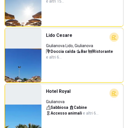
e altri 15…
Lido Cesare
Giulianova Lido, Giulianova
Doccia calda
·
Bar
·
Ristorante
·
e altri 6…
Hotel Royal
Giulianova
Sabbiosa
·
Cabine
·
Accesso animali
·
e altri 6…