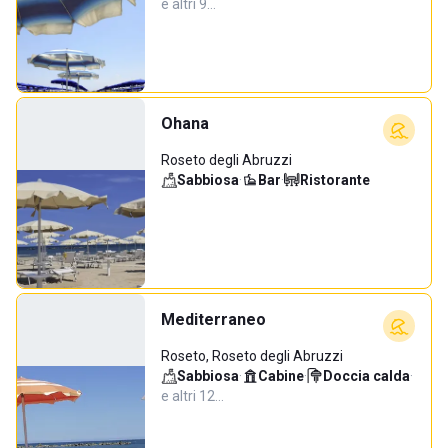
e altri 9…
Ohana
Roseto degli Abruzzi
Sabbiosa
·
Bar
·
Ristorante
Mediterraneo
Roseto, Roseto degli Abruzzi
Sabbiosa
·
Cabine
·
Doccia calda
·
e altri 12…