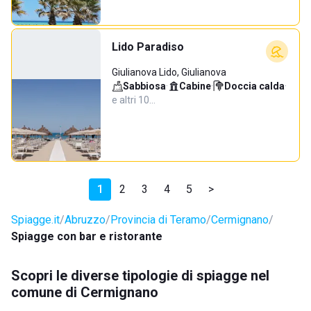
Lido Paradiso
Giulianova Lido, Giulianova
Sabbiosa
·
Cabine
·
Doccia calda
·
e altri 10…
1
2
3
4
5
>
Spiagge.it
Abruzzo
Provincia di Teramo
Cermignano
Spiagge con bar e ristorante
Scopri le diverse tipologie di spiagge nel
comune di Cermignano