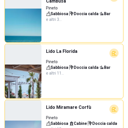
Cambusa
Pineto
Sabbiosa
·
Doccia calda
·
Bar
·
e altri 3…
Lido La Florida
Pineto
Sabbiosa
·
Doccia calda
·
Bar
·
e altri 11…
Lido Miramare Corfù
Pineto
Sabbiosa
·
Cabine
·
Doccia calda
·