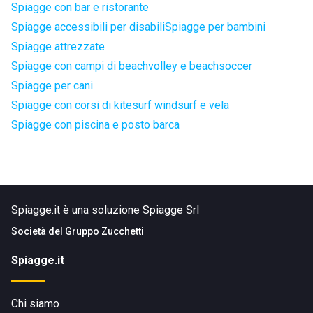
Spiagge con bar e ristorante
Spiagge accessibili per disabili
Spiagge per bambini
Spiagge attrezzate
Spiagge con campi di beachvolley e beachsoccer
Spiagge per cani
Spiagge con corsi di kitesurf windsurf e vela
Spiagge con piscina e posto barca
Spiagge.it è una soluzione Spiagge Srl
Società del
Gruppo Zucchetti
Spiagge.it
Chi siamo