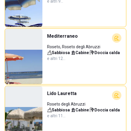
e altri 9…
Mediterraneo
Roseto, Roseto degli Abruzzi
Sabbiosa
·
Cabine
·
Doccia calda
·
e altri 12…
Lido Lauretta
Roseto degli Abruzzi
Sabbiosa
·
Cabine
·
Doccia calda
·
e altri 11…