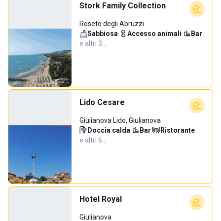
Stork Family Collection
Roseto degli Abruzzi
Sabbiosa
·
Accesso animali
·
Bar
·
e altri 3…
Lido Cesare
Giulianova Lido, Giulianova
Doccia calda
·
Bar
·
Ristorante
·
e altri 6…
Hotel Royal
Giulianova