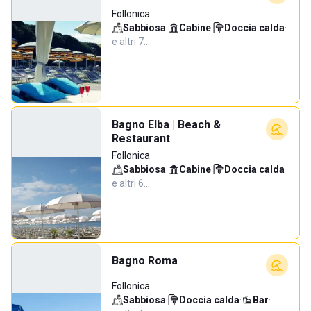
Follonica
Sabbiosa
·
Cabine
·
Doccia calda
·
e altri 7…
Bagno Elba | Beach &
Restaurant
Follonica
Sabbiosa
·
Cabine
·
Doccia calda
·
e altri 6…
Bagno Roma
Follonica
Sabbiosa
·
Doccia calda
·
Bar
·