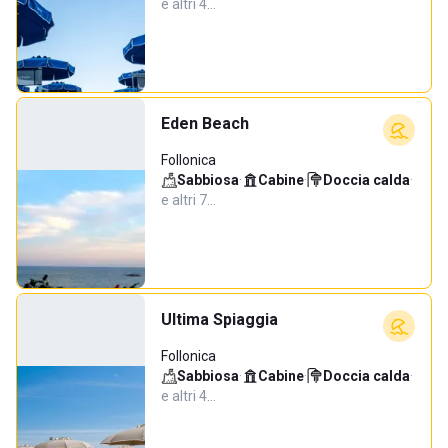
e altri 4…
Eden Beach
Follonica
Sabbiosa
·
Cabine
·
Doccia calda
·
e altri 7…
Ultima Spiaggia
Follonica
Sabbiosa
·
Cabine
·
Doccia calda
·
e altri 4…