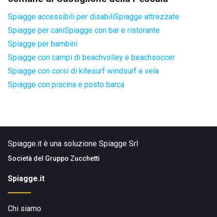
Spiagge accessibili per disabili
Spiagge attrezzate
Spiagge per cani
Spiagge con bar e ristorante
Spiagge per bambini
Spiagge con campi di beachvolley e beachsoccer
Spiagge con corsi di kitesurf windsurf e vela
Spiagge con piscina e posto barca
Spiagge.it è una soluzione Spiagge Srl
Società del
Gruppo Zucchetti
Spiagge.it
Chi siamo