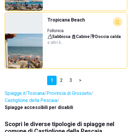
Tropicana Beach
Follonica
Sabbiosa
·
Cabine
·
Doccia calda
·
e altri 6…
1
2
3
>
Spiagge.it
Toscana
Provincia di Grosseto
Castiglione della Pescaia
Spiagge accessibili per disabili
Scopri le diverse tipologie di spiagge nel
comune di Castiglione della Pescaia