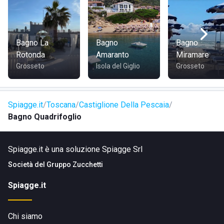
l'accesso al Bagno Quadrifoglio, molto affollato nel periodo
clue della stagione.
Bagno La
Bagno
Bagno
Rotonda
Amaranto
Miramare
Grosseto
Isola del Giglio
Grosseto
Spiagge.it
Toscana
Castiglione Della Pescaia
Bagno Quadrifoglio
Spiagge.it è una soluzione Spiagge Srl
Società del
Gruppo Zucchetti
Spiagge.it
Chi siamo