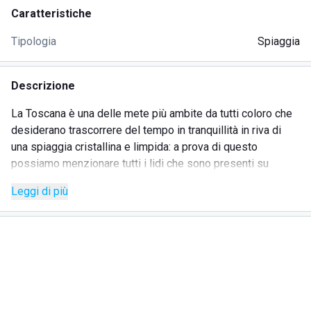
Caratteristiche
Tipologia
Spiaggia
Descrizione
La Toscana è una delle mete più ambite da tutti coloro che
desiderano trascorrere del tempo in tranquillità in riva di
una spiaggia cristallina e limpida: a prova di questo
possiamo menzionare tutti i lidi che sono presenti su
questi territori, ognuno di essi particolarmente ambito dai
Leggi di più
turisti e dai cittadini del posto.
Un esempio è proprio il Bagno Quadrifoglio, sito in
provincia di Grosseto, più nello specifico a Castiglione
della Pescaia. Il lido offre tutto quello di cui una persona ha
bisogno per trascorrere una o più giornate in spiaggia, nella
più totale tranquillità e senza alcun pensiero.