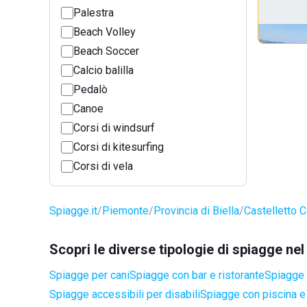
Palestra
Beach Volley
Beach Soccer
Calcio balilla
Pedalò
Canoe
Corsi di windsurf
Corsi di kitesurfing
Corsi di vela
Spiagge.it
Piemonte
Provincia di Biella
Castelletto 
Scopri le diverse tipologie di spiagge ne
Spiagge per cani
Spiagge con bar e ristorante
Spiagge 
Spiagge accessibili per disabili
Spiagge con piscina e