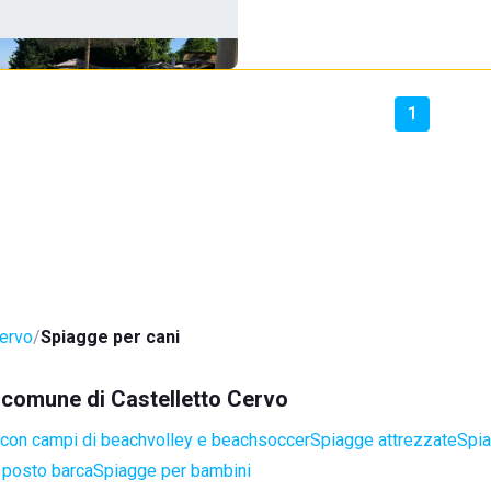
1
Cervo
Spiagge per cani
l comune di Castelletto Cervo
con campi di beachvolley e beachsoccer
Spiagge attrezzate
Spia
 posto barca
Spiagge per bambini