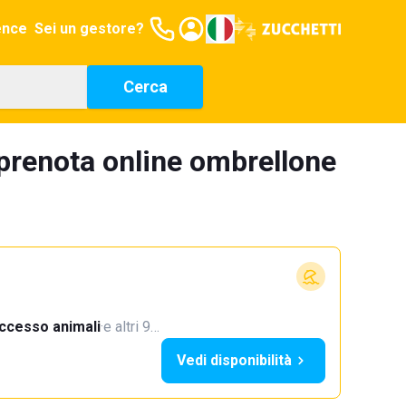
ence
Sei un gestore?
Cerca
 prenota online ombrellone
ccesso animali
·
e altri 9…
Vedi disponibilità