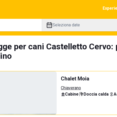
Experi
Seleziona date
gge per cani Castelletto Cervo:
tino
Chalet Moia
Chiaverano
Cabine
·
Doccia calda
·
A