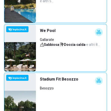
e altri 5…
We Pool
Gallarate
Sabbiosa
·
Doccia calda
·
e altri 8…
Stadium Fit Besozzo
Besozzo