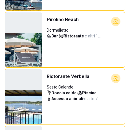
Pirolino Beach
Dormelletto
Bar
·
Ristorante
·
e altri 1…
Ristorante Verbella
Sesto Calende
Doccia calda
·
Piscina
·
Accesso animali
·
e altri 7…