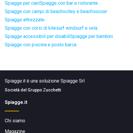
Spiagge per cani
Spiagge con bar e ristorante
Spiagge con campi di beachvolley e beachsoccer
Spiagge attrezzate
Spiagge con corsi di kitesurf windsurf e vela
Spiagge accessibili per disabili
Spiagge per bambini
Spiagge con piscina e posto barca
Spiagge.it è una soluzione Spiagge Srl
Società del
Gruppo Zucchetti
Spiagge.it
Chi siamo
Magazine