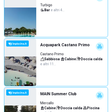
Turbigo
Bar
·
e altri 4…
Acquapark Castano Primo
Castano Primo
Sabbiosa
·
Cabine
·
Doccia calda
·
e altri 11…
MAIN Summer Club
Mercallo
Cabine
·
Doccia calda
·
Piscina
·