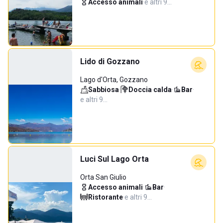
Accesso animali
·
e altri 9…
Lido di Gozzano
Lago d'Orta, Gozzano
Sabbiosa
·
Doccia calda
·
Bar
·
e altri 9…
Luci Sul Lago Orta
Orta San Giulio
Accesso animali
·
Bar
·
Ristorante
·
e altri 9…