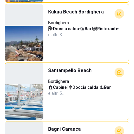
Kukua Beach Bordighera
Bordighera
Doccia calda
·
Bar
·
Ristorante
·
e altri 3…
Santampelio Beach
Bordighera
Cabine
·
Doccia calda
·
Bar
·
e altri 5…
Bagni Caranca