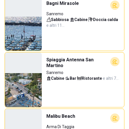
Bagni Mirasole
Sanremo
Sabbiosa
·
Cabine
·
Doccia calda
·
e altri 11…
Spiaggia Antenna San
Martino
Sanremo
Cabine
·
Bar
·
Ristorante
·
e altri 7…
Malibu Beach
Arma Di Taggia