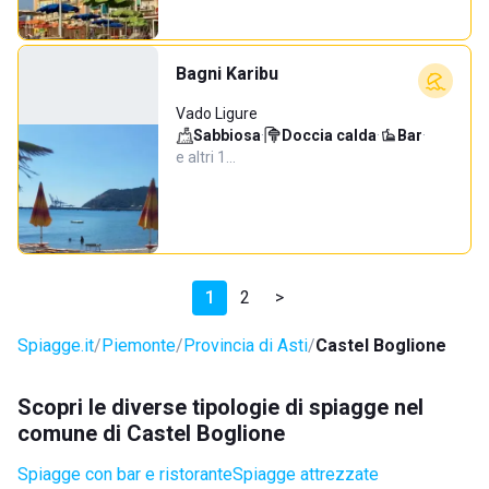
Bagni Karibu
Vado Ligure
Sabbiosa
·
Doccia calda
·
Bar
·
e altri 1…
1
2
>
Spiagge.it
Piemonte
Provincia di Asti
Castel Boglione
Scopri le diverse tipologie di spiagge nel
comune di Castel Boglione
Spiagge con bar e ristorante
Spiagge attrezzate