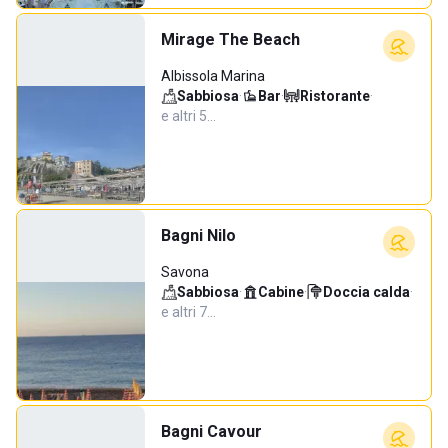
Mirage The Beach
Albissola Marina
Sabbiosa
·
Bar
·
Ristorante
·
e altri 5…
Bagni Nilo
Savona
Sabbiosa
·
Cabine
·
Doccia calda
·
e altri 7…
Bagni Cavour