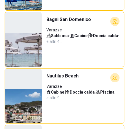
Bagni San Domenico
Varazze
Sabbiosa
·
Cabine
·
Doccia calda
·
e altri 4…
Nautilus Beach
Varazze
Cabine
·
Doccia calda
·
Piscina
·
e altri 9…