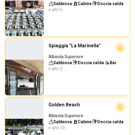
Sabbiosa
·
Cabine
·
Doccia calda
·
e altri 6…
Spiaggia "La Marinella"
Albisola Superiore
Sabbiosa
·
Doccia calda
·
Bar
·
e altri 2…
Golden Beach
Albisola Superiore
Sabbiosa
·
Cabine
·
Doccia calda
·
e altri 10…