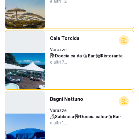
e altri 12…
Cala Torcida
Varazze
Doccia calda
·
Bar
·
Ristorante
·
e altri 7…
Bagni Nettuno
Varazze
Sabbiosa
·
Doccia calda
·
Bar
·
e altri 1…