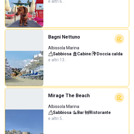
e altri 6…
Bagni Nettuno
Albissola Marina
Sabbiosa
·
Cabine
·
Doccia calda
·
e altri 13…
Mirage The Beach
Albissola Marina
Sabbiosa
·
Bar
·
Ristorante
·
e altri 5…