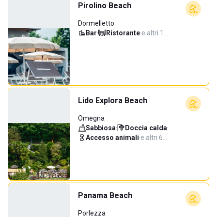
Pirolino Beach
Dormelletto
Bar
·
Ristorante
·
e altri 1…
Lido Explora Beach
Omegna
Sabbiosa
·
Doccia calda
·
Accesso animali
·
e altri 6…
Panama Beach
Porlezza