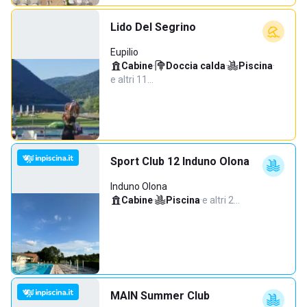
Lido Del Segrino
Eupilio
Cabine
·
Doccia calda
·
Piscina
·
e altri 11…
Sport Club 12 Induno Olona
Induno Olona
Cabine
·
Piscina
·
e altri 2…
MAIN Summer Club