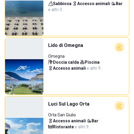
Sabbiosa
·
Accesso animali
·
Bar
·
e altri 3…
Lido di Omegna
Omegna
Doccia calda
·
Piscina
·
Accesso animali
·
e altri 9…
Luci Sul Lago Orta
Orta San Giulio
Accesso animali
·
Bar
·
Ristorante
·
e altri 9…