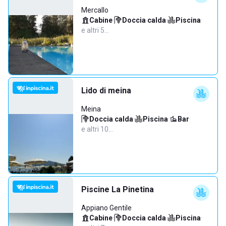
Mercallo
Cabine
·
Doccia calda
·
Piscina
·
e altri 5…
Lido di meina
Meina
Doccia calda
·
Piscina
·
Bar
·
e altri 10…
Piscine La Pinetina
Appiano Gentile
Cabine
·
Doccia calda
·
Piscina
·