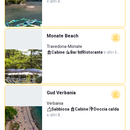
e altri 8…
Monate Beach
Travedona-Monate
Cabine
·
Bar
·
Ristorante
·
e altri 6…
Gud Verbania
Verbania
Sabbiosa
·
Cabine
·
Doccia calda
·
e altri 8…