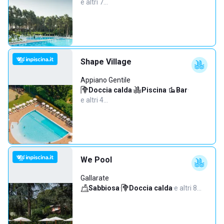
e altri 7…
Shape Village
Appiano Gentile
Doccia calda
·
Piscina
·
Bar
·
e altri 4…
We Pool
Gallarate
Sabbiosa
·
Doccia calda
·
e altri 8…