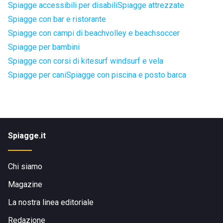
Spiagge accessibili per disabili
Spiagge attrezzate
Spiagge con bar e ristorante
Spiagge con campi di beachvolley e beachsoccer
Spiagge per bambini
Spiagge con corsi di kitesurf windsurf e vela
Spiagge per cani
Spiagge con piscina e posto barca
Spiagge.it
Chi siamo
Magazine
La nostra linea editoriale
Redazione