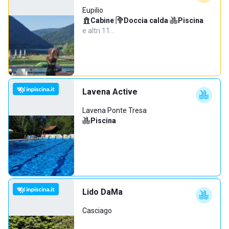
Eupilio
Cabine
·
Doccia calda
·
Piscina
·
e altri 11…
Lavena Active
Lavena Ponte Tresa
Piscina
Lido DaMa
Casciago