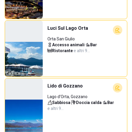
Luci Sul Lago Orta
Orta San Giulio
Accesso animali
·
Bar
·
Ristorante
·
e altri 9…
Lido di Gozzano
Lago d'Orta, Gozzano
Sabbiosa
·
Doccia calda
·
Bar
·
e altri 9…