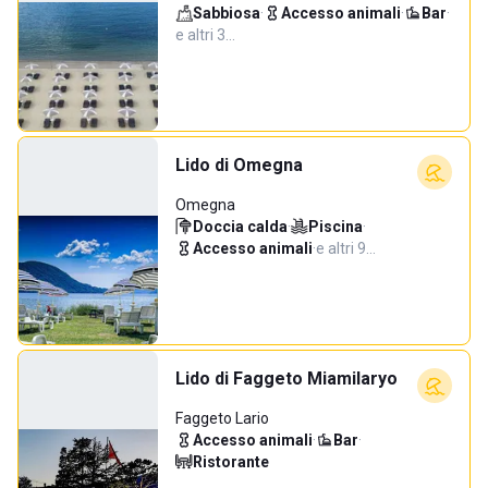
Sabbiosa
·
Accesso animali
·
Bar
·
e altri 3…
Lido di Omegna
Omegna
Doccia calda
·
Piscina
·
Accesso animali
·
e altri 9…
Lido di Faggeto Miamilaryo
Faggeto Lario
Accesso animali
·
Bar
·
Ristorante