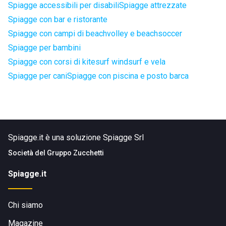
Spiagge accessibili per disabili
Spiagge attrezzate
Spiagge con bar e ristorante
Spiagge con campi di beachvolley e beachsoccer
Spiagge per bambini
Spiagge con corsi di kitesurf windsurf e vela
Spiagge per cani
Spiagge con piscina e posto barca
Spiagge.it è una soluzione Spiagge Srl
Società del
Gruppo Zucchetti
Spiagge.it
Chi siamo
Magazine