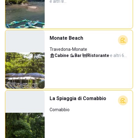
e altri 8…
Monate Beach
Travedona-Monate
Cabine
·
Bar
·
Ristorante
·
e altri 6…
La Spiaggia di Comabbio
Comabbio