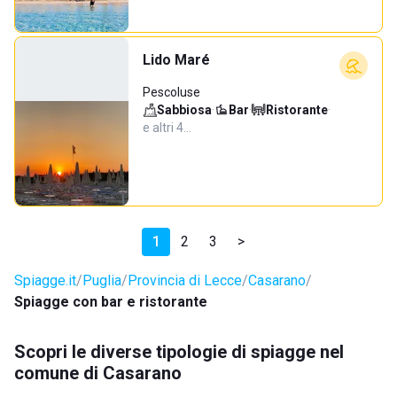
Lido Maré
Pescoluse
Sabbiosa
·
Bar
·
Ristorante
·
e altri 4…
1
2
3
>
Spiagge.it
Puglia
Provincia di Lecce
Casarano
Spiagge con bar e ristorante
Scopri le diverse tipologie di spiagge nel
comune di Casarano