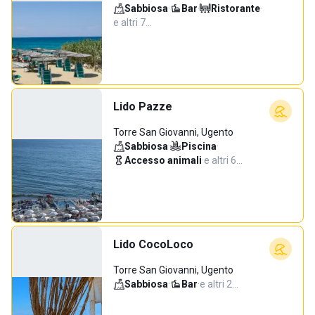
Sabbiosa
·
Bar
·
Ristorante
·
e altri 7…
Lido Pazze
Torre San Giovanni, Ugento
Sabbiosa
·
Piscina
·
Accesso animali
·
e altri 6…
Lido CocoLoco
Torre San Giovanni, Ugento
Sabbiosa
·
Bar
·
e altri 2…