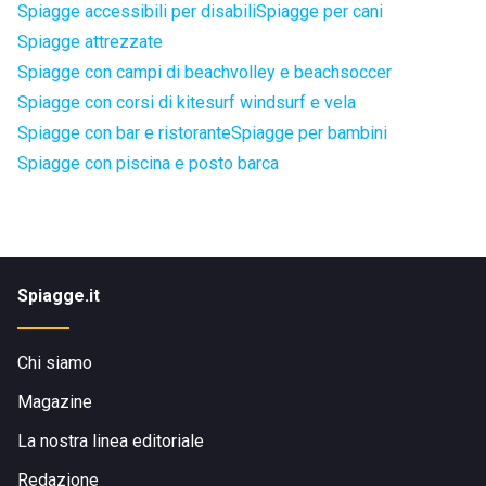
Spiagge accessibili per disabili
Spiagge per cani
Spiagge attrezzate
Spiagge con campi di beachvolley e beachsoccer
Spiagge con corsi di kitesurf windsurf e vela
Spiagge con bar e ristorante
Spiagge per bambini
Spiagge con piscina e posto barca
Spiagge.it
Chi siamo
Magazine
La nostra linea editoriale
Redazione