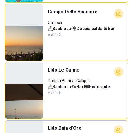
Campo Delle Bandiere
Gallipoli
Sabbiosa
·
Doccia calda
·
Bar
·
e altri 3…
Lido Le Canne
Padula Bianca, Gallipoli
Sabbiosa
·
Bar
·
Ristorante
·
e altri 5…
Lido Baia d'Oro