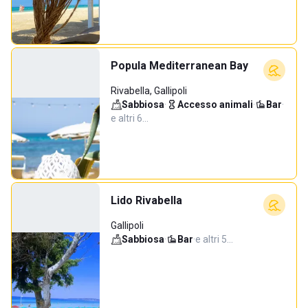
Popula Mediterranean Bay
Rivabella, Gallipoli
Sabbiosa
·
Accesso animali
·
Bar
·
e altri 6…
Lido Rivabella
Gallipoli
Sabbiosa
·
Bar
·
e altri 5…