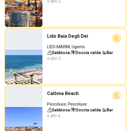
e altri 3…
Lido Baia Degli Dei
LIDO MARINI, Ugento
Sabbiosa
·
Doccia calda
·
Bar
·
e altri 3…
Calòma Beach
Pescoluse, Pescoluse
Sabbiosa
·
Doccia calda
·
Bar
·
e altri 6…