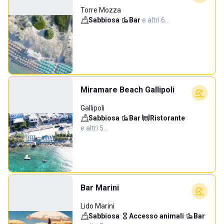
Torre Mozza
Sabbiosa
·
Bar
·
e altri 6…
Miramare Beach Gallipoli
Gallipoli
Sabbiosa
·
Bar
·
Ristorante
·
e altri 5…
Bar Marini
Lido Marini
Sabbiosa
·
Accesso animali
·
Bar
·