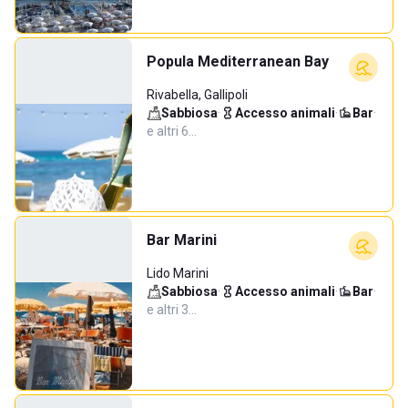
Popula Mediterranean Bay
Rivabella, Gallipoli
Sabbiosa
·
Accesso animali
·
Bar
·
e altri 6…
Bar Marini
Lido Marini
Sabbiosa
·
Accesso animali
·
Bar
·
e altri 3…