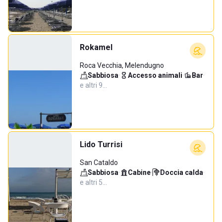
Rokamel
Roca Vecchia, Melendugno
Sabbiosa
·
Accesso animali
·
Bar
·
e altri 9…
Lido Turrisi
San Cataldo
Sabbiosa
·
Cabine
·
Doccia calda
·
e altri 5…