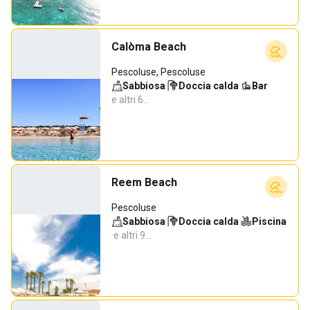
Calòma Beach
Pescoluse, Pescoluse
Sabbiosa
·
Doccia calda
·
Bar
·
e altri 6…
Reem Beach
Pescoluse
Sabbiosa
·
Doccia calda
·
Piscina
·
e altri 9…