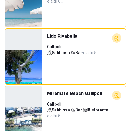
e altri 6…
Lido Rivabella
Gallipoli
Sabbiosa
·
Bar
·
e altri 5…
Miramare Beach Gallipoli
Gallipoli
Sabbiosa
·
Bar
·
Ristorante
·
e altri 5…