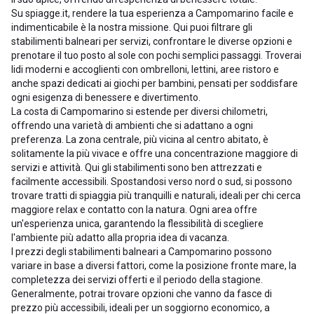
Su spiagge.it, rendere la tua esperienza a Campomarino facile e
indimenticabile è la nostra missione. Qui puoi filtrare gli
stabilimenti balneari per servizi, confrontare le diverse opzioni e
prenotare il tuo posto al sole con pochi semplici passaggi. Troverai
lidi moderni e accoglienti con ombrelloni, lettini, aree ristoro e
anche spazi dedicati ai giochi per bambini, pensati per soddisfare
ogni esigenza di benessere e divertimento.
La costa di Campomarino si estende per diversi chilometri,
offrendo una varietà di ambienti che si adattano a ogni
preferenza. La zona centrale, più vicina al centro abitato, è
solitamente la più vivace e offre una concentrazione maggiore di
servizi e attività. Qui gli stabilimenti sono ben attrezzati e
facilmente accessibili. Spostandosi verso nord o sud, si possono
trovare tratti di spiaggia più tranquilli e naturali, ideali per chi cerca
maggiore relax e contatto con la natura. Ogni area offre
un'esperienza unica, garantendo la flessibilità di scegliere
l'ambiente più adatto alla propria idea di vacanza.
I prezzi degli stabilimenti balneari a Campomarino possono
variare in base a diversi fattori, come la posizione fronte mare, la
completezza dei servizi offerti e il periodo della stagione.
Generalmente, potrai trovare opzioni che vanno da fasce di
prezzo più accessibili, ideali per un soggiorno economico, a