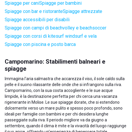
Spiagge per cani
Spiagge per bambini
Spiagge con bar e ristorante
Spiagge attrezzate
Spiagge accessibili per disabili
Spiagge con campi di beachvolley e beachsoccer
Spiagge con corsi di kitesurf windsurf e vela
Spiagge con piscina e posto barca
Campomarino: Stabilimenti balneari e
spiagge
Immagina l'aria salmastra che accarezza il viso, il sole caldo sulla
pelle e il suono rilassante delle onde che si infrangono sulla riva.
Campomarino, con la sua costa accogliente e le sue acque
limpide, è la destinazione perfetta per chi cerca una vacanza
rigenerante in Molise. Le sue spiagge dorate, che si estendono
dolcemente verso un mare pulito e spesso poco profondo, sono
ideali per famiglie con bambini e per chi desidera lunghe
passeggiate sulla riva. Il periodo migliore va da giugno a
settembre, quando il clima è mite e la vivacità del luogo raggiunge
il suo apice, offrendo un'esperienza di benessere totale.