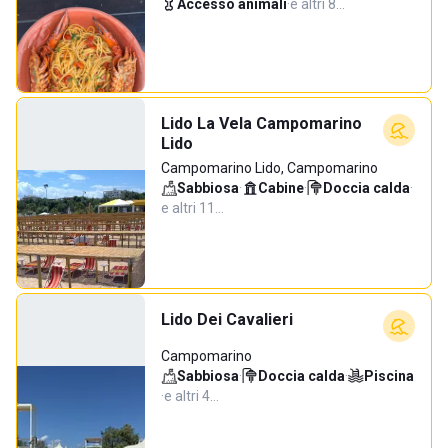
Accesso animali
·
e altri 8…
Lido La Vela Campomarino
Lido
Campomarino Lido, Campomarino
Sabbiosa
·
Cabine
·
Doccia calda
·
e altri 11…
Lido Dei Cavalieri
Campomarino
Sabbiosa
·
Doccia calda
·
Piscina
·
e altri 4…