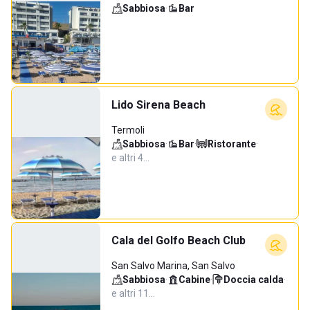
Sabbiosa
·
Bar
Lido Sirena Beach
Termoli
Sabbiosa
·
Bar
·
Ristorante
·
e altri 4…
Cala del Golfo Beach Club
San Salvo Marina, San Salvo
Sabbiosa
·
Cabine
·
Doccia calda
·
e altri 11…