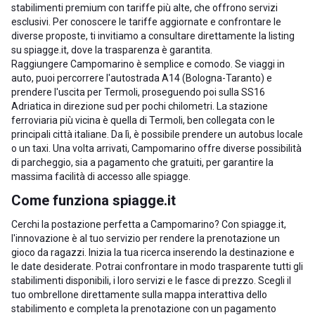
stabilimenti premium con tariffe più alte, che offrono servizi
esclusivi. Per conoscere le tariffe aggiornate e confrontare le
diverse proposte, ti invitiamo a consultare direttamente la listing
su spiagge.it, dove la trasparenza è garantita.
Raggiungere Campomarino è semplice e comodo. Se viaggi in
auto, puoi percorrere l'autostrada A14 (Bologna-Taranto) e
prendere l'uscita per Termoli, proseguendo poi sulla SS16
Adriatica in direzione sud per pochi chilometri. La stazione
ferroviaria più vicina è quella di Termoli, ben collegata con le
principali città italiane. Da lì, è possibile prendere un autobus locale
o un taxi. Una volta arrivati, Campomarino offre diverse possibilità
di parcheggio, sia a pagamento che gratuiti, per garantire la
massima facilità di accesso alle spiagge.
Come funziona spiagge.it
Cerchi la postazione perfetta a Campomarino? Con spiagge.it,
l'innovazione è al tuo servizio per rendere la prenotazione un
gioco da ragazzi. Inizia la tua ricerca inserendo la destinazione e
le date desiderate. Potrai confrontare in modo trasparente tutti gli
stabilimenti disponibili, i loro servizi e le fasce di prezzo. Scegli il
tuo ombrellone direttamente sulla mappa interattiva dello
stabilimento e completa la prenotazione con un pagamento