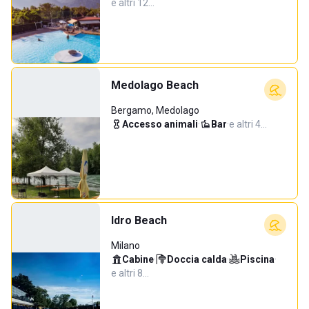
e altri 12…
Medolago Beach
Bergamo, Medolago
Accesso animali
·
Bar
·
e altri 4…
Idro Beach
Milano
Cabine
·
Doccia calda
·
Piscina
·
e altri 8…