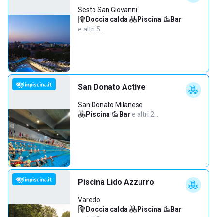
Sesto San Giovanni
Doccia calda
·
Piscina
·
Bar
·
e altri 5…
San Donato Active
San Donato Milanese
Piscina
·
Bar
·
e altri 2…
Piscina Lido Azzurro
Varedo
Doccia calda
·
Piscina
·
Bar
·