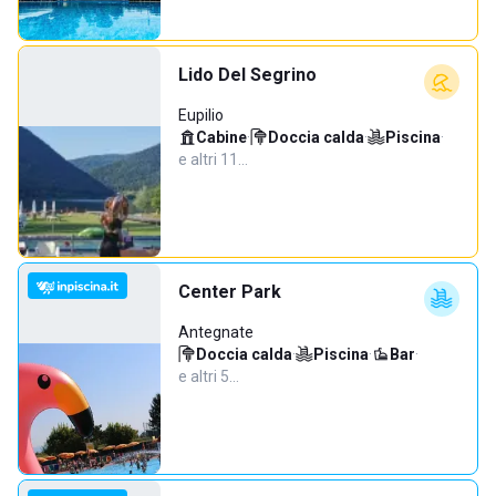
Lido Del Segrino
Eupilio
Cabine
·
Doccia calda
·
Piscina
·
e altri 11…
Center Park
Antegnate
Doccia calda
·
Piscina
·
Bar
·
e altri 5…