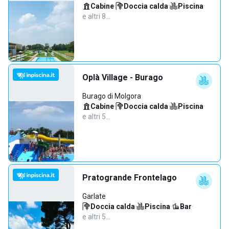
Cabine
·
Doccia calda
·
Piscina
·
e altri 8…
Oplà Village - Burago
Burago di Molgora
Cabine
·
Doccia calda
·
Piscina
·
e altri 5…
Pratogrande Frontelago
Garlate
Doccia calda
·
Piscina
·
Bar
·
e altri 5…