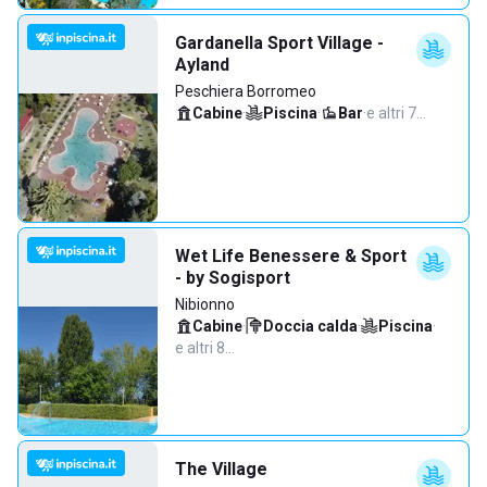
Gardanella Sport Village -
Ayland
Peschiera Borromeo
Cabine
·
Piscina
·
Bar
·
e altri 7…
Wet Life Benessere & Sport
- by Sogisport
Nibionno
Cabine
·
Doccia calda
·
Piscina
·
e altri 8…
The Village