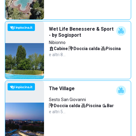
Wet Life Benessere & Sport
- by Sogisport
Nibionno
Cabine
·
Doccia calda
·
Piscina
·
e altri 8…
The Village
Sesto San Giovanni
Doccia calda
·
Piscina
·
Bar
·
e altri 5…