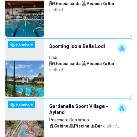
Doccia calda
·
Piscina
·
Bar
·
e altri 4…
Sporting Isola Bella Lodi
Lodi
Doccia calda
·
Piscina
·
Bar
·
e altri 4…
Gardanella Sport Village -
Ayland
Peschiera Borromeo
Cabine
·
Piscina
·
Bar
·
e altri 7…