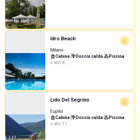
Idro Beach
Milano
Cabine
·
Doccia calda
·
Piscina
·
e altri 8…
Lido Del Segrino
Eupilio
Cabine
·
Doccia calda
·
Piscina
·
e altri 11…