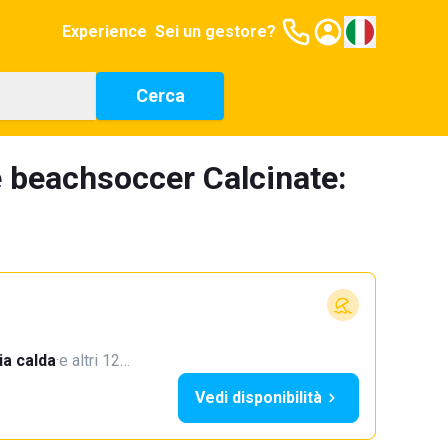
Experience
Sei un gestore?
Cerca
 beachsoccer Calcinate:
a calda
·
e altri 12…
Vedi disponibilità