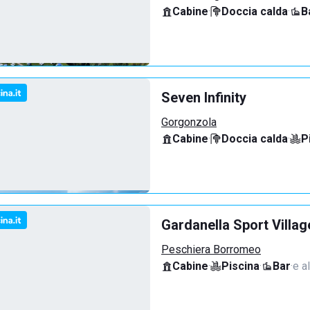
Cabine
·
Doccia calda
·
B
Seven Infinity
Gorgonzola
Cabine
·
Doccia calda
·
P
Gardanella Sport Villag
Peschiera Borromeo
Cabine
·
Piscina
·
Bar
·
e al