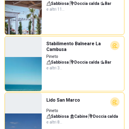
Sabbiosa
·
Doccia calda
·
Bar
·
e altri 11…
Stabilimento Balneare La
Cambusa
Pineto
Sabbiosa
·
Doccia calda
·
Bar
·
e altri 3…
Lido San Marco
Pineto
Sabbiosa
·
Cabine
·
Doccia calda
·
e altri 8…