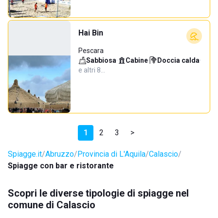
Hai Bin
Pescara
Sabbiosa
·
Cabine
·
Doccia calda
·
e altri 8…
1
2
3
>
Spiagge.it
Abruzzo
Provincia di L'Aquila
Calascio
Spiagge con bar e ristorante
Scopri le diverse tipologie di spiagge nel
comune di Calascio