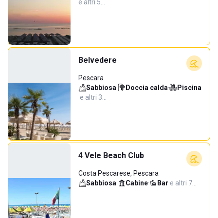
e altri 5…
Belvedere
Pescara
Sabbiosa
·
Doccia calda
·
Piscina
·
e altri 3…
4 Vele Beach Club
Costa Pescarese, Pescara
Sabbiosa
·
Cabine
·
Bar
·
e altri 7…