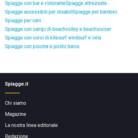
Spiagge con bar e ristorante
Spiagge attrezzate
Spiagge accessibili per disabili
Spiagge per bambini
Spiagge per cani
Spiagge con campi di beachvolley e beachsoccer
Spiagge con corsi di kitesurf windsurf e vela
Spiagge con piscina e posto barca
Spiagge.it
Chi siamo
Magazine
La nostra linea editoriale
Redazione