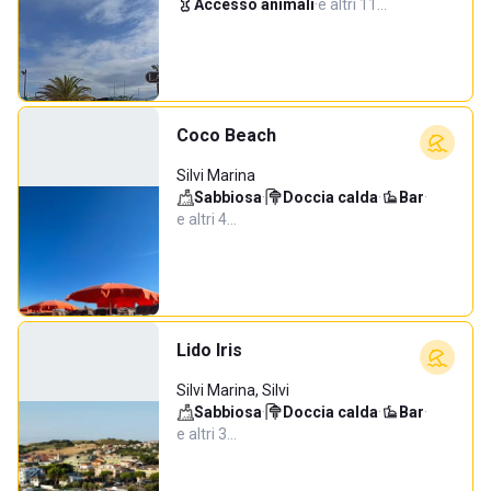
Accesso animali
·
e altri 11…
Coco Beach
Silvi Marina
Sabbiosa
·
Doccia calda
·
Bar
·
e altri 4…
Lido Iris
Silvi Marina, Silvi
Sabbiosa
·
Doccia calda
·
Bar
·
e altri 3…