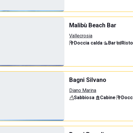
Malibù Beach Bar
Vallecrosia
Doccia calda
·
Bar
·
Rist
Bagni Silvano
Diano Marina
Sabbiosa
·
Cabine
·
Docci