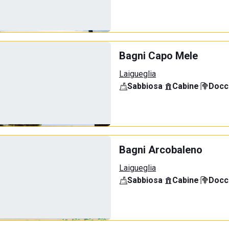
Bagni Capo Mele
Laigueglia
Sabbiosa
·
Cabine
·
Docci
Bagni Arcobaleno
Laigueglia
Sabbiosa
·
Cabine
·
Docci