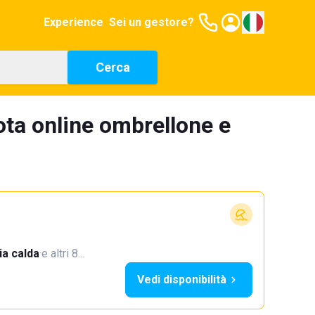
Experience
Sei un gestore?
Cerca
ta online ombrellone e
a calda
·
e altri 8…
Vedi disponibilità