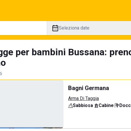
Seleziona date
gge per bambini Bussana: preno
no
ti
Bagni Germana
Arma Di Taggia
Sabbiosa
·
Cabine
·
Docci