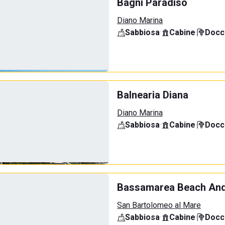
Bagni Paradiso
Diano Marina
Sabbiosa
·
Cabine
·
Docci
Balnearia Diana
Diano Marina
Sabbiosa
·
Cabine
·
Docci
Bassamarea Beach And
San Bartolomeo al Mare
Sabbiosa
·
Cabine
·
Docci