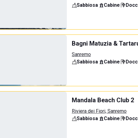
Sabbiosa
·
Cabine
·
Docci
Bagni Matuzia & Tartar
Sanremo
Sabbiosa
·
Cabine
·
Docci
Mandala Beach Club 2
Riviera dei Fiori, Sanremo
Sabbiosa
·
Cabine
·
Docci