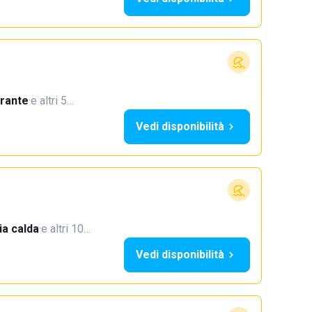
orante
·
e altri 5…
Vedi disponibilità
a calda
·
e altri 10…
Vedi disponibilità