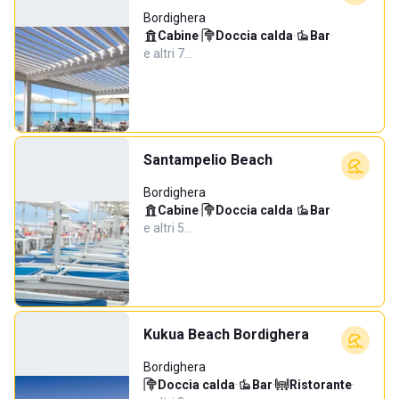
Bordighera
Cabine
·
Doccia calda
·
Bar
·
e altri 7…
Santampelio Beach
Bordighera
Cabine
·
Doccia calda
·
Bar
·
e altri 5…
Kukua Beach Bordighera
Bordighera
Doccia calda
·
Bar
·
Ristorante
·