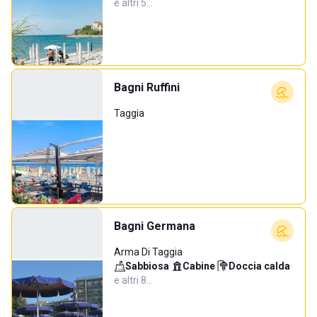
e altri 5…
Bagni Ruffini
Taggia
Bagni Germana
Arma Di Taggia
Sabbiosa
·
Cabine
·
Doccia calda
·
e altri 8…