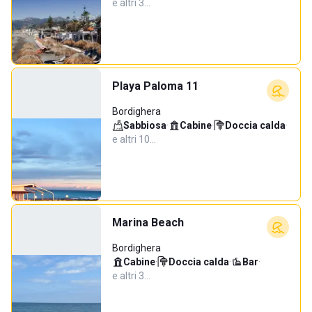
e altri 3…
Playa Paloma 11
Bordighera
Sabbiosa
·
Cabine
·
Doccia calda
·
e altri 10…
Marina Beach
Bordighera
Cabine
·
Doccia calda
·
Bar
·
e altri 3…