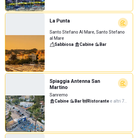
La Punta
Santo Stefano Al Mare, Santo Stefano
al Mare
Sabbiosa
·
Cabine
·
Bar
Spiaggia Antenna San
Martino
Sanremo
Cabine
·
Bar
·
Ristorante
·
e altri 7…