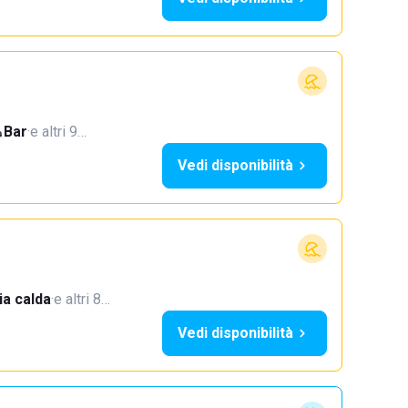
Bar
·
e altri 9…
Vedi disponibilità
a calda
·
e altri 8…
Vedi disponibilità