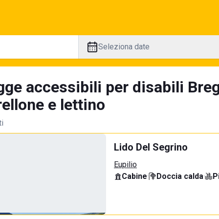
Seleziona date
ge accessibili per disabili Bre
llone e lettino
ti
Lido Del Segrino
Eupilio
Cabine
·
Doccia calda
·
P