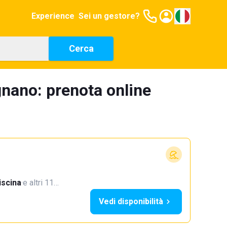
Experience
Sei un gestore?
Cerca
gnano: prenota online
iscina
·
e altri 11…
Vedi disponibilità