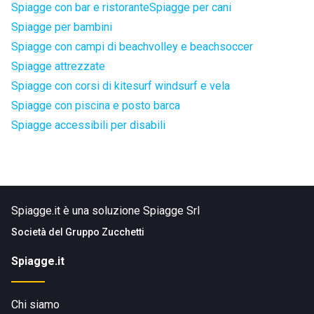
Spiagge con bar e ristorante
Spiagge per cani
Spiagge per bambini
Spiagge con campi di beachvolley e beachsoccer
Spiagge attrezzate
Spiagge con corsi di kitesurf windsurf e vela
Spiagge con piscina e posto barca
Spiagge accessibili per disabili
Spiagge.it è una soluzione Spiagge Srl
Società del
Gruppo Zucchetti
Spiagge.it
Chi siamo