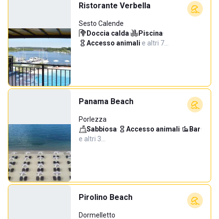
Ristorante Verbella
Sesto Calende
Doccia calda
·
Piscina
·
Accesso animali
·
e altri 7…
Panama Beach
Porlezza
Sabbiosa
·
Accesso animali
·
Bar
·
e altri 3…
Pirolino Beach
Dormelletto