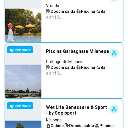
Varedo
Doccia calda
·
Piscina
·
Bar
·
e altri 3…
Piscina Garbagnate Milanese
Garbagnate Milanese
Doccia calda
·
Piscina
·
Bar
·
e altri 3…
Wet Life Benessere & Sport
- by Sogisport
Nibionno
Cabine
·
Doccia calda
·
Piscina
·