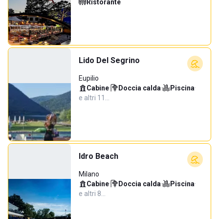
Ristorante
Lido Del Segrino
Eupilio
Cabine
·
Doccia calda
·
Piscina
·
e altri 11…
Idro Beach
Milano
Cabine
·
Doccia calda
·
Piscina
·
e altri 8…