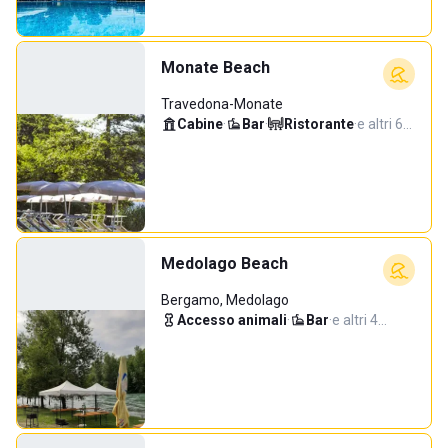
Monate Beach
Travedona-Monate
Cabine
·
Bar
·
Ristorante
·
e altri 6…
Medolago Beach
Bergamo, Medolago
Accesso animali
·
Bar
·
e altri 4…