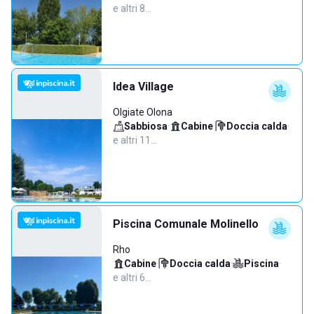
e altri 8…
Idea Village
Olgiate Olona
Sabbiosa
·
Cabine
·
Doccia calda
·
e altri 11…
Piscina Comunale Molinello
Rho
Cabine
·
Doccia calda
·
Piscina
·
e altri 6…