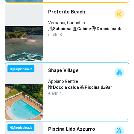
Preferito Beach
Verbania, Cannobio
Sabbiosa
·
Cabine
·
Doccia calda
·
e altri 8…
Shape Village
Appiano Gentile
Doccia calda
·
Piscina
·
Bar
·
e altri 4…
Piscina Lido Azzurro