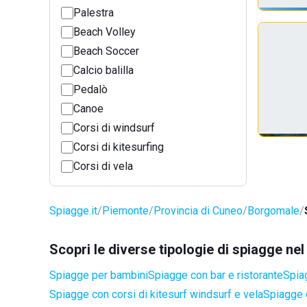
Palestra
Beach Volley
Beach Soccer
Calcio balilla
Pedalò
Canoe
Corsi di windsurf
Corsi di kitesurfing
Corsi di vela
Spiagge.it
Piemonte
Provincia di Cuneo
Borgomale
Scopri le diverse tipologie di spiagge n
Spiagge per bambini
Spiagge con bar e ristorante
Spiag
Spiagge con corsi di kitesurf windsurf e vela
Spiagge 