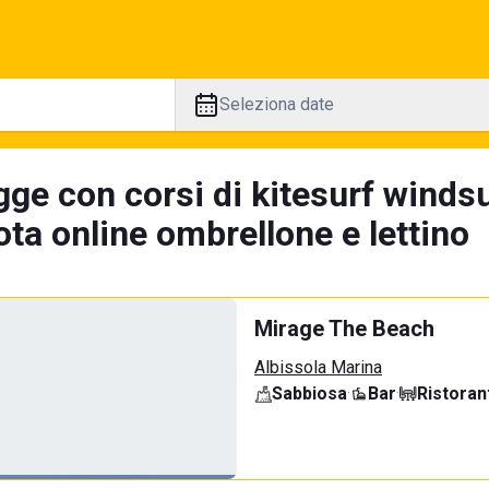
Seleziona date
gge con corsi di kitesurf winds
ta online ombrellone e lettino
Mirage The Beach
Albissola Marina
Sabbiosa
·
Bar
·
Ristoran