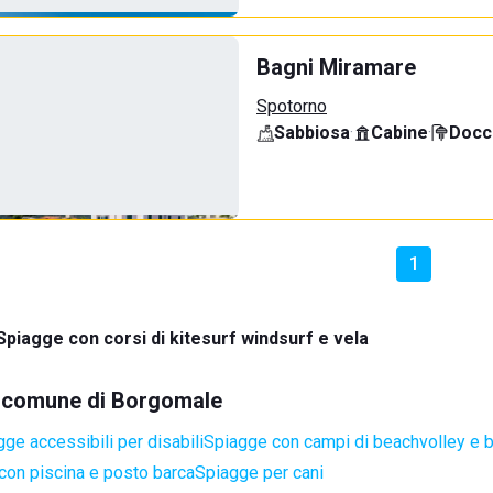
Bagni Miramare
Spotorno
Sabbiosa
·
Cabine
·
Docci
1
Spiagge con corsi di kitesurf windsurf e vela
el comune di Borgomale
ge accessibili per disabili
Spiagge con campi di beachvolley e 
con piscina e posto barca
Spiagge per cani