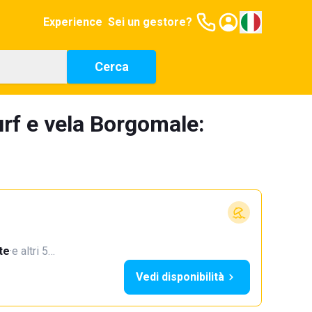
Experience
Sei un gestore?
Cerca
urf e vela Borgomale:
te
·
e altri 5…
Vedi disponibilità