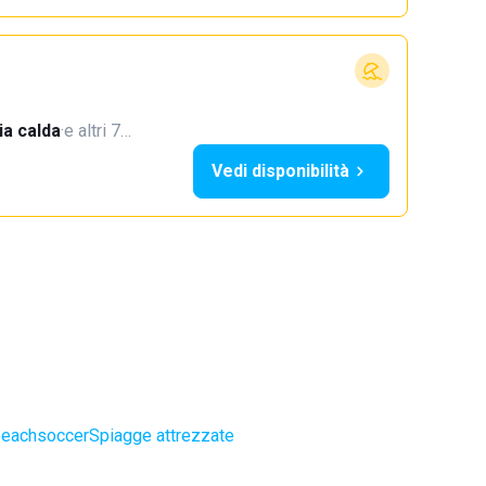
a calda
·
e altri 7…
Vedi disponibilità
beachsoccer
Spiagge attrezzate