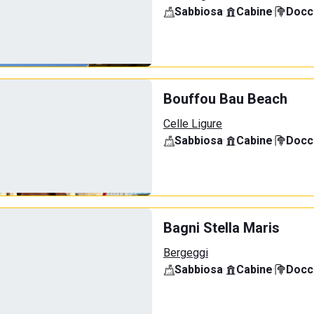
Sabbiosa
·
Cabine
·
Docci
Bouffou Bau Beach
Celle Ligure
Sabbiosa
·
Cabine
·
Docci
Bagni Stella Maris
Bergeggi
Sabbiosa
·
Cabine
·
Docci