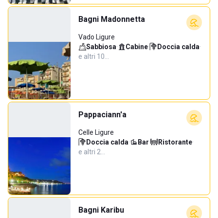
Bagni Madonnetta
Vado Ligure
Sabbiosa
·
Cabine
·
Doccia calda
·
e altri 10…
Pappaciann'a
Celle Ligure
Doccia calda
·
Bar
·
Ristorante
·
e altri 2…
Bagni Karibu