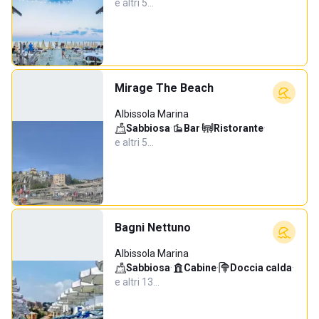
e altri 5…
Mirage The Beach
Albissola Marina
Sabbiosa
·
Bar
·
Ristorante
·
e altri 5…
Bagni Nettuno
Albissola Marina
Sabbiosa
·
Cabine
·
Doccia calda
·
e altri 13…