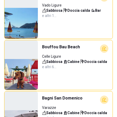
Vado Ligure
Sabbiosa
·
Doccia calda
·
Bar
·
e altri 1…
Bouffou Bau Beach
Celle Ligure
Sabbiosa
·
Cabine
·
Doccia calda
·
e altri 6…
Bagni San Domenico
Varazze
Sabbiosa
·
Cabine
·
Doccia calda
·