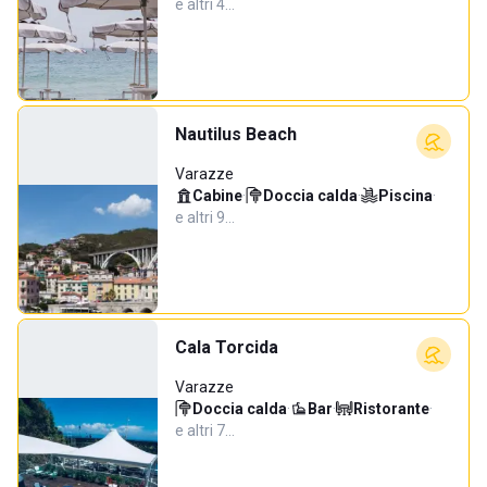
e altri 4…
Nautilus Beach
Varazze
Cabine
·
Doccia calda
·
Piscina
·
e altri 9…
Cala Torcida
Varazze
Doccia calda
·
Bar
·
Ristorante
·
e altri 7…