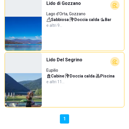
Lido di Gozzano
Lago d'Orta, Gozzano
Sabbiosa
·
Doccia calda
·
Bar
·
e altri 9…
Lido Del Segrino
Eupilio
Cabine
·
Doccia calda
·
Piscina
·
e altri 11…
1