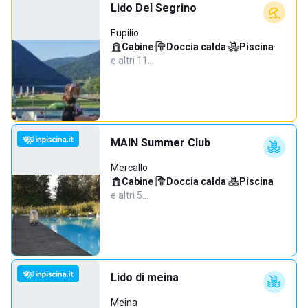
Lido Del Segrino
Eupilio
Cabine
·
Doccia calda
·
Piscina
·
e altri 11…
MAIN Summer Club
Mercallo
Cabine
·
Doccia calda
·
Piscina
·
e altri 5…
Lido di meina
Meina