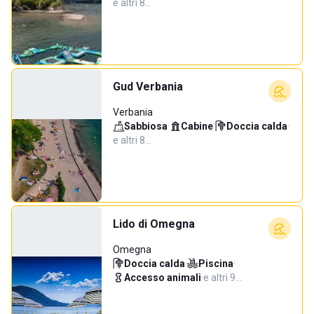
e altri 8…
Gud Verbania
Verbania
Sabbiosa
·
Cabine
·
Doccia calda
·
e altri 8…
Lido di Omegna
Omegna
Doccia calda
·
Piscina
·
Accesso animali
·
e altri 9…