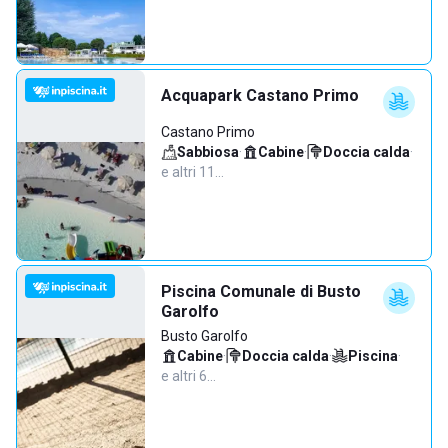
Acquapark Castano Primo
Castano Primo
Sabbiosa
·
Cabine
·
Doccia calda
·
e altri 11…
Piscina Comunale di Busto
Garolfo
Busto Garolfo
Cabine
·
Doccia calda
·
Piscina
·
e altri 6…