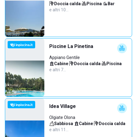
Doccia calda
·
Piscina
·
Bar
·
e altri 10…
Piscine La Pinetina
Appiano Gentile
Cabine
·
Doccia calda
·
Piscina
·
e altri 7…
Idea Village
Olgiate Olona
Sabbiosa
·
Cabine
·
Doccia calda
·
e altri 11…