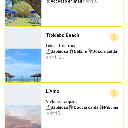
Accesso animali
·
e altri 9…
Tibidabo Beach
Lido di Tarquinia
Sabbiosa
·
Cabine
·
Doccia calda
·
e altri 12…
L'Amo
Voltone, Tarquinia
Sabbiosa
·
Doccia calda
·
Piscina
·
e altri 5…