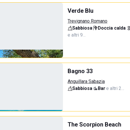
Verde Blu
Trevignano Romano
Sabbiosa
·
Doccia calda
·
e altri 9…
Bagno 33
Anguillara Sabazia
Sabbiosa
·
Bar
·
e altri 2…
The Scorpion Beach