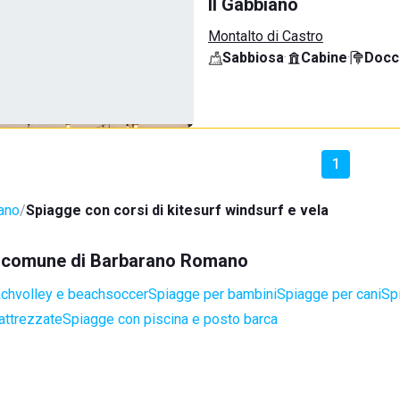
Il Gabbiano
Montalto di Castro
Sabbiosa
·
Cabine
·
Docci
1
ano
Spiagge con corsi di kitesurf windsurf e vela
nel comune di Barbarano Romano
achvolley e beachsoccer
Spiagge per bambini
Spiagge per cani
Spi
attrezzate
Spiagge con piscina e posto barca