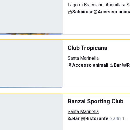
Lago di Bracciano, Anguillara 
Sabbiosa
·
Accesso anima
Club Tropicana
Santa Marinella
Accesso animali
·
Bar
·
R
Banzai Sporting Club
Santa Marinella
Bar
·
Ristorante
·
e altri 1…