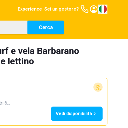
Experience
Sei un gestore?
Cerca
urf e vela Barbarano
e lettino
tri 6…
Vedi disponibilità