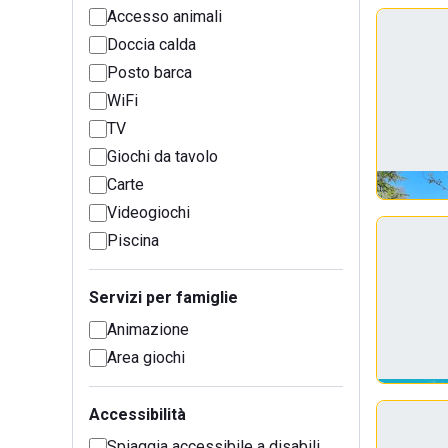
Accesso animali
Doccia calda
Posto barca
WiFi
TV
Giochi da tavolo
Carte
Videogiochi
Piscina
Servizi per famiglie
Animazione
Area giochi
Accessibilità
Spiaggia accessibile a disabili