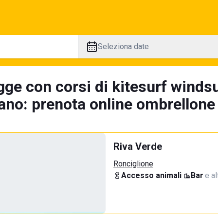
Seleziona date
gge con corsi di kitesurf winds
no: prenota online ombrellone 
Riva Verde
Ronciglione
Accesso animali
·
Bar
·
e al