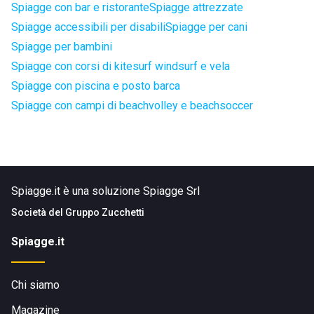
Spiagge con bar e ristorante
Spiagge attrezzate
Spiagge accessibili per disabili
Spiagge per cani
Spiagge per bambini
Spiagge con corsi di kitesurf windsurf e vela
Spiagge con piscina e posto barca
Spiagge con campi di beachvolley e beachsoccer
Spiagge.it è una soluzione Spiagge Srl
Società del
Gruppo Zucchetti
Spiagge.it
Chi siamo
Magazine