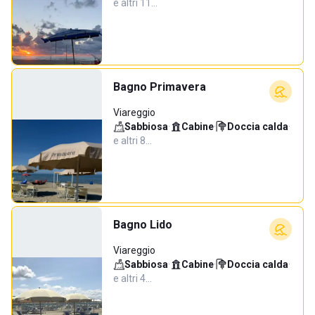
e altri 11…
Bagno Primavera
Viareggio
Sabbiosa
·
Cabine
·
Doccia calda
·
e altri 8…
Bagno Lido
Viareggio
Sabbiosa
·
Cabine
·
Doccia calda
·
e altri 4…