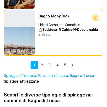
Bagno Moby Dick
Lido di Camaiore, Camaiore
Sabbiosa
·
Cabine
·
Doccia calda
·
e altri 8…
1
2
3
4
5
>
Spiagge.it
Toscana
Provincia di Lucca
Bagni di Lucca
Spiagge attrezzate
Scopri le diverse tipologie di spiagge nel
comune di Bagni di Lucca