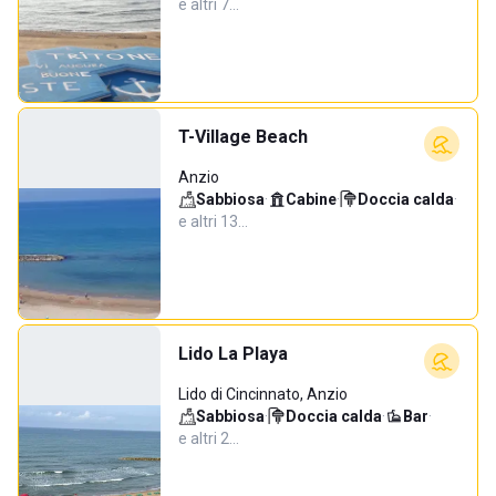
e altri 7…
T-Village Beach
Anzio
Sabbiosa
·
Cabine
·
Doccia calda
·
e altri 13…
Lido La Playa
Lido di Cincinnato, Anzio
Sabbiosa
·
Doccia calda
·
Bar
·
e altri 2…