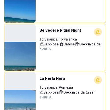
Belvedere Ritual Night
Torvaianica, Torvaianica
Sabbiosa
·
Cabine
·
Doccia calda
·
e altri 6…
La Perla Nera
Torvaianica, Pomezia
Sabbiosa
·
Doccia calda
·
Bar
·
e altri 9…