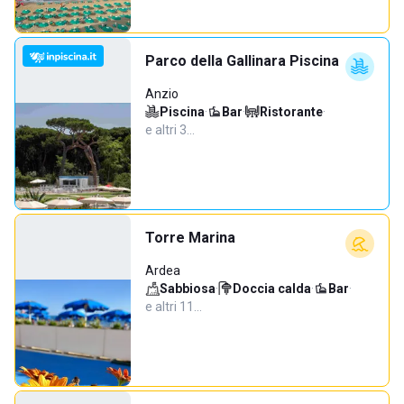
Parco della Gallinara Piscina
Anzio
Piscina
·
Bar
·
Ristorante
·
e altri 3…
Torre Marina
Ardea
Sabbiosa
·
Doccia calda
·
Bar
·
e altri 11…