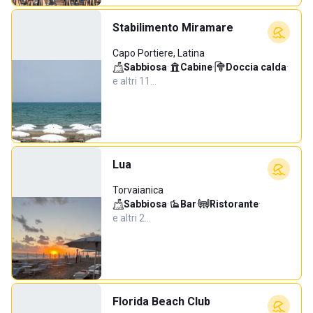
Stabilimento Miramare
Capo Portiere, Latina
Sabbiosa
·
Cabine
·
Doccia calda
·
e altri 11…
Lua
Torvaianica
Sabbiosa
·
Bar
·
Ristorante
·
e altri 2…
Florida Beach Club