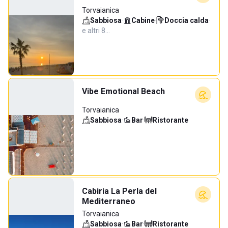
Torvaianica
Sabbiosa
·
Cabine
·
Doccia calda
·
e altri 8…
Vibe Emotional Beach
Torvaianica
Sabbiosa
·
Bar
·
Ristorante
Cabiria La Perla del
Mediterraneo
Torvaianica
Sabbiosa
·
Bar
·
Ristorante