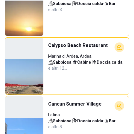
Sabbiosa
·
Doccia calda
·
Bar
·
e altri 3…
Calypso Beach Restaurant
Marina di Ardea, Ardea
Sabbiosa
·
Cabine
·
Doccia calda
·
e altri 12…
Cancun Summer Village
Latina
Sabbiosa
·
Doccia calda
·
Bar
·
e altri 8…