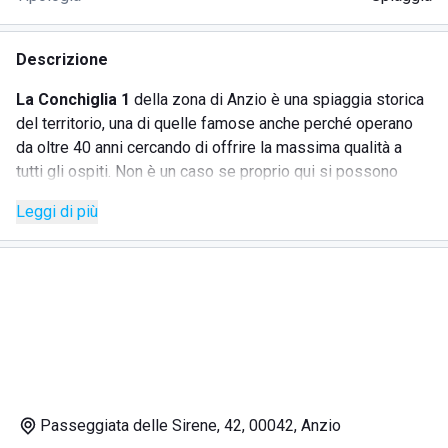
Descrizione
La Conchiglia 1
della zona di Anzio è una spiaggia storica
del territorio, una di quelle famose anche perché operano
da oltre 40 anni cercando di offrire la massima qualità a
tutti gli ospiti. Non è un caso se proprio qui si possono
trascorrere delle vacanze a dir poco
uniche
nel loro
Leggi di più
genere.
L'ambiente è a tutti gli effetti di quelli familiari ed
estremamente accoglienti. La Conchiglia 1 è inoltre quel
tipo di spiaggia che possono visitare tutti coloro che
vorrebbero vivere un'esperienza completa e diversa dal
solito: non è un caso se La Conchiglia 1 si possa a tutti gli
effetti considerare come una spiaggia di spicco dell'intero
territorio. I prezzi qui vengono costantemente tenuti a un
livello estremamente sobrio e basso, il che
Passeggiata delle Sirene, 42, 00042, Anzio
contraddistingue La Conchiglia 1 da numerose altre