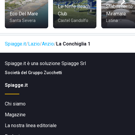
bar, ristorante;
Le Ninfe Beach
Stabilimento
wi-fi gratuito.
Eco Del Mare
Club
Miramare
Santa Severa
Castel Gandolfo
Latina
DOVE SI TROVA LA CONCHIGLIA 1
La struttura è situata presso Passeggiata delle Sirene, ad
Spiagge.it
Lazio
Anzio
La Conchiglia 1
Anzio
, in provincia di Roma.
Spiagge.it è una soluzione Spiagge Srl
COME RAGGIUNGERE LA CONCHIGLIA 1
Società del
Gruppo Zucchetti
Si può accedere allo stabilimento tramite il lungomare,
Spiagge.it
dunque si trova nelle vicinanze del centro abitato; è
facilmente raggiungibile a piedi, in bicicletta, in auto o con i
mezzi pubblici.
Chi siamo
Magazine
La nostra linea editoriale