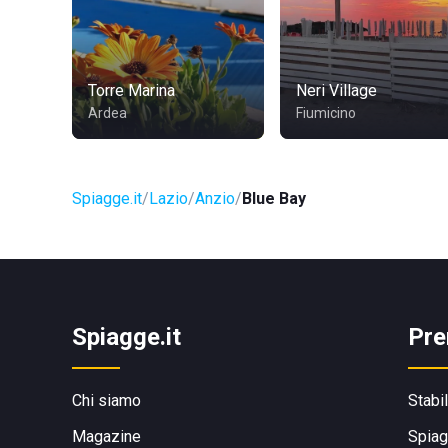
Torre Marina
Neri Village
Ardea
Fiumicino
Spiagge.it
Lazio
Anzio
Blue Bay
Spiagge.it
Pre
Chi siamo
Stabi
Magazine
Spiag