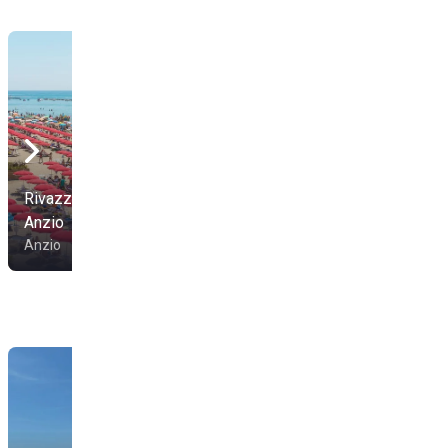
Rivazzurra beach
Anzio
La Scialuppa 2
Anzio
Anzio