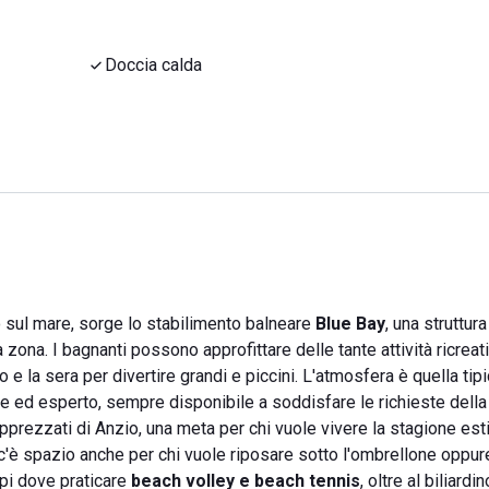
Doccia calda
o sul mare, sorge lo stabilimento balneare
Blue Bay
, una struttura
a zona. I bagnanti possono approfittare delle tante attività ricreat
 e la sera per divertire grandi e piccini. L'atmosfera è quella tip
le ed esperto, sempre disponibile a soddisfare le richieste della 
pprezzati di Anzio, una meta per chi vuole vivere la stagione est
 c'è spazio anche per chi vuole riposare sotto l'ombrellone oppu
ampi dove praticare
beach volley e beach tennis
, oltre al biliardin