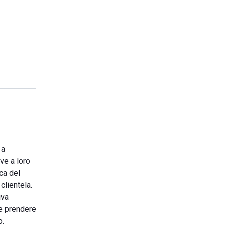
 a
ive a loro
ica del
clientela.
iva
re prendere
o.