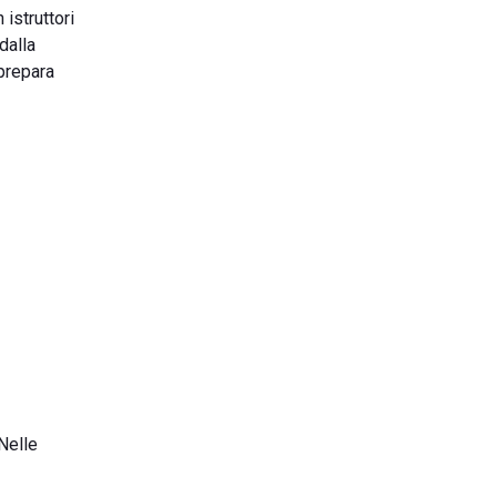
 istruttori
dalla
prepara
 Nelle