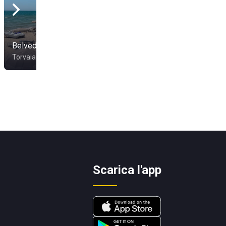
Belvedere Ritual Night
Bagno Saint Tropez
Torvaianica
Fregene
Scarica l'app