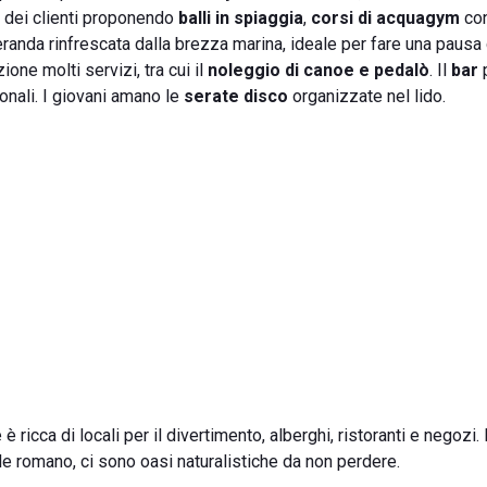
ra dei clienti proponendo
balli in spiaggia
,
corsi di acquagym
con
eranda rinfrescata dalla brezza marina, ideale per fare una pausa 
ne molti servizi, tra cui il
noleggio di canoe e pedalò
. Il
bar
ionali. I giovani amano le
serate disco
organizzate nel lido.
è ricca di locali per il divertimento, alberghi, ristoranti e negozi.
rale romano, ci sono oasi naturalistiche da non perdere.