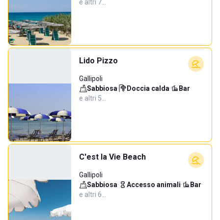
e altri 7…
Lido Pizzo
Gallipoli
Sabbiosa
·
Doccia calda
·
Bar
·
e altri 5…
C'est la Vie Beach
Gallipoli
Sabbiosa
·
Accesso animali
·
Bar
·
e altri 6…