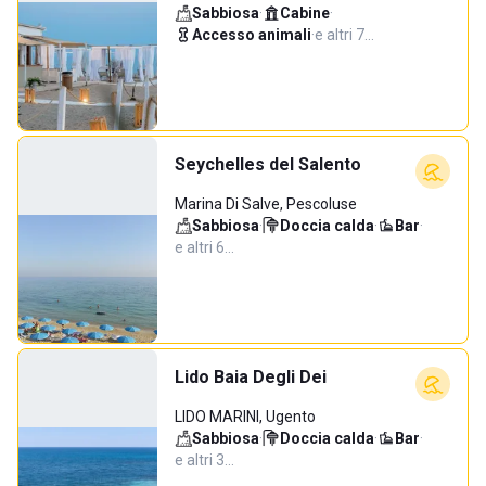
Sabbiosa
·
Cabine
·
Accesso animali
·
e altri 7…
Seychelles del Salento
Marina Di Salve, Pescoluse
Sabbiosa
·
Doccia calda
·
Bar
·
e altri 6…
Lido Baia Degli Dei
LIDO MARINI, Ugento
Sabbiosa
·
Doccia calda
·
Bar
·
e altri 3…