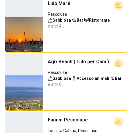
Lido Maré
Pescoluse
Sabbiosa
·
Bar
·
Ristorante
·
e altri 4…
Agri Beach ( Lido per Cani )
Pescoluse
Sabbiosa
·
Accesso animali
·
Bar
·
e altri 6…
Fanum Pescoluse
Località Cabina, Pescoluse