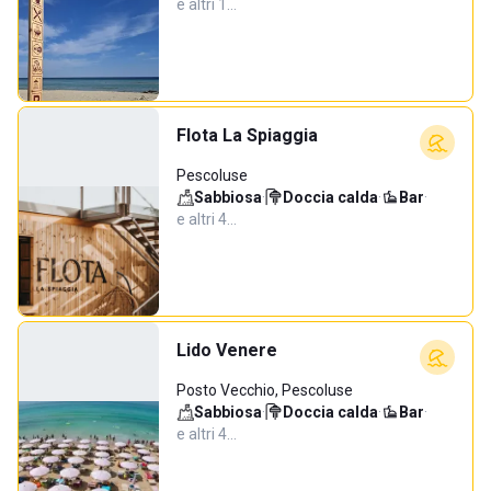
e altri 1…
Flota La Spiaggia
Pescoluse
Sabbiosa
·
Doccia calda
·
Bar
·
e altri 4…
Lido Venere
Posto Vecchio, Pescoluse
Sabbiosa
·
Doccia calda
·
Bar
·
e altri 4…