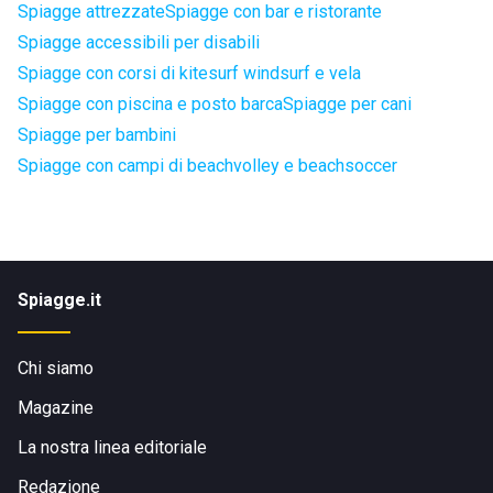
Spiagge attrezzate
Spiagge con bar e ristorante
Spiagge accessibili per disabili
Spiagge con corsi di kitesurf windsurf e vela
Spiagge con piscina e posto barca
Spiagge per cani
Spiagge per bambini
Spiagge con campi di beachvolley e beachsoccer
Spiagge.it
Chi siamo
Magazine
La nostra linea editoriale
Redazione