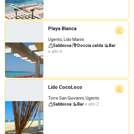
Playa Blanca
Ugento, Lido Marini
Sabbiosa
·
Doccia calda
·
Bar
·
e altri 4…
Lido CocoLoco
Torre San Giovanni, Ugento
Sabbiosa
·
Bar
·
e altri 2…