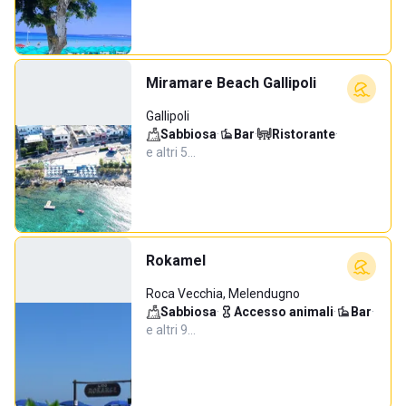
Miramare Beach Gallipoli
Gallipoli
Sabbiosa
·
Bar
·
Ristorante
·
e altri 5…
Rokamel
Roca Vecchia, Melendugno
Sabbiosa
·
Accesso animali
·
Bar
·
e altri 9…