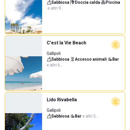
Sabbiosa
·
Doccia calda
·
Piscina
·
e altri 9…
C'est la Vie Beach
Gallipoli
Sabbiosa
·
Accesso animali
·
Bar
·
e altri 6…
Lido Rivabella
Gallipoli
Sabbiosa
·
Bar
·
e altri 5…