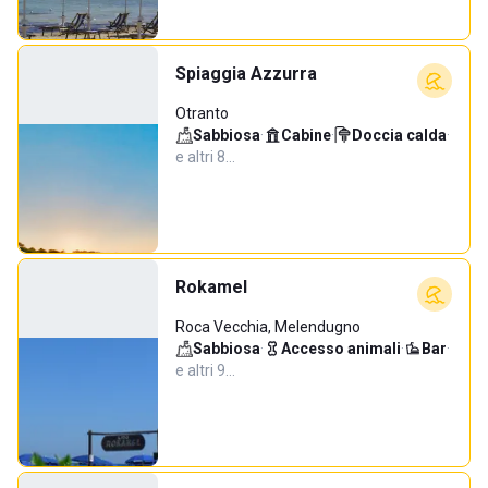
Spiaggia Azzurra
Otranto
Sabbiosa
·
Cabine
·
Doccia calda
·
e altri 8…
Rokamel
Roca Vecchia, Melendugno
Sabbiosa
·
Accesso animali
·
Bar
·
e altri 9…