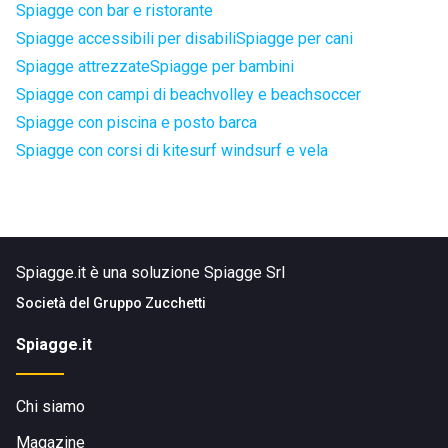
Spiagge con bar e ristorante
Spiagge accessibili per disabili
Spiagge per cani
Spiagge attrezzate
Spiagge per bambini
Spiagge con campi di beachvolley e beachsoccer
Spiagge con piscina e posto barca
Spiagge con corsi di kitesurf windsurf e vela
Spiagge.it è una soluzione Spiagge Srl
Società del
Gruppo Zucchetti
Spiagge.it
Chi siamo
Magazine