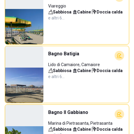
Viareggio
Sabbiosa
·
Cabine
·
Doccia calda
·
e altri 6…
Bagno Batigia
Lido di Camaiore, Camaiore
Sabbiosa
·
Cabine
·
Doccia calda
·
e altri 6…
Bagno Il Gabbiano
Marina di Pietrasanta, Pietrasanta
Sabbiosa
·
Cabine
·
Doccia calda
·