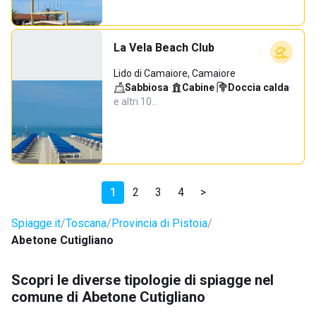
La Vela Beach Club
Lido di Camaiore, Camaiore
Sabbiosa
·
Cabine
·
Doccia calda
·
e altri 10…
1
2
3
4
>
Spiagge.it
Toscana
Provincia di Pistoia
Abetone Cutigliano
Scopri le diverse tipologie di spiagge nel
comune di Abetone Cutigliano