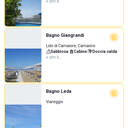
e altri 8…
Bagno Giangrandi
Lido di Camaiore, Camaiore
Sabbiosa
·
Cabine
·
Doccia calda
·
e altri 6…
Bagno Leda
Viareggio