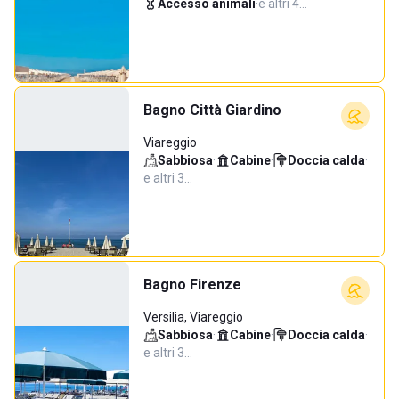
Accesso animali
·
e altri 4…
Bagno Città Giardino
Viareggio
Sabbiosa
·
Cabine
·
Doccia calda
·
e altri 3…
Bagno Firenze
Versilia, Viareggio
Sabbiosa
·
Cabine
·
Doccia calda
·
e altri 3…