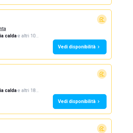
nta
a calda
·
e altri 10…
Vedi disponibilità
a calda
·
e altri 18…
Vedi disponibilità