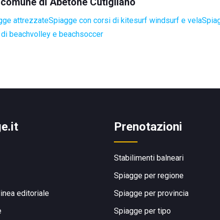
el comune di Abetone Cutigliano
gge attrezzate
Spiagge con corsi di kitesurf windsurf e vela
Spiag
di beachvolley e beachsoccer
e.it
Prenotazioni
Stabilimenti balneari
Spiagge per regione
linea editoriale
Spiagge per provincia
e
Spiagge per tipo