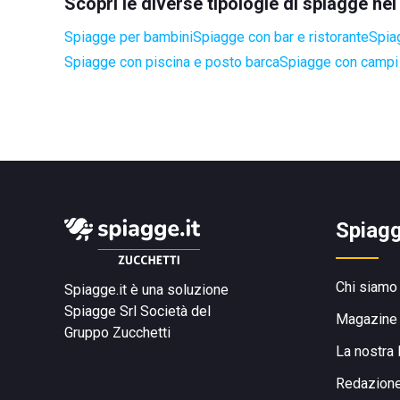
Scopri le diverse tipologie di spiagge n
Spiagge per bambini
Spiagge con bar e ristorante
Spia
Spiagge con piscina e posto barca
Spiagge con campi 
Spiagg
Chi siamo
Spiagge.it è una soluzione
Spiagge Srl
Società del
Magazine
Gruppo Zucchetti
La nostra 
Redazion