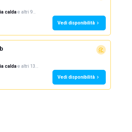
a calda
·
e altri 9…
Vedi disponibilità
b
a calda
·
e altri 13…
Vedi disponibilità