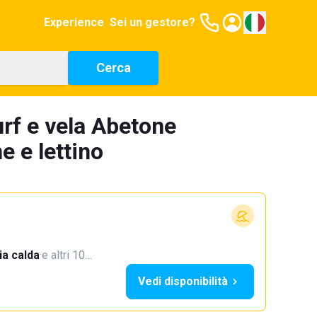
Experience
Sei un gestore?
Cerca
urf e vela Abetone
e e lettino
a calda
·
e altri 10…
Vedi disponibilità