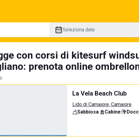
Seleziona date
gge con corsi di kitesurf winds
liano: prenota online ombrellon
ti
La Vela Beach Club
Lido di Camaiore, Camaiore
Sabbiosa
·
Cabine
·
Docci