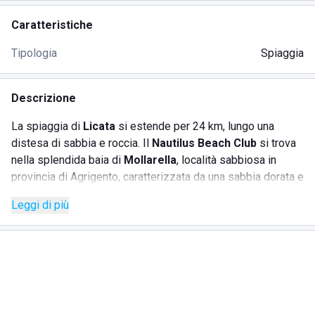
Caratteristiche
Tipologia
Spiaggia
Descrizione
La spiaggia di
Licata
si estende per 24 km, lungo una
distesa di sabbia e roccia. Il
Nautilus Beach Club
si trova
nella splendida baia di
Mollarella
, località sabbiosa in
provincia di Agrigento, caratterizzata da una sabbia dorata e
dal mare cristallino. Il mare pulito con i fondali che si
Leggi di più
abbassano gradatamente lo rendono perfetto per una
vacanza con i bambini che possono giocare in tranquillità.
La spiaggia attrezzata Nautilus Beach Club offre
numerosi
servizi
;
E' possibile noleggiare lettini e ombrelloni per