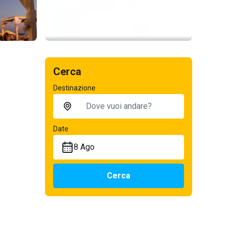
Cerca
Destinazione
Date
8 Ago
Cerca