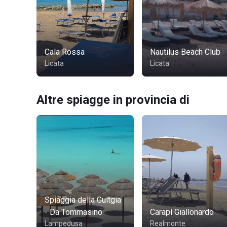
Cala Rossa
Nautilus Beach Club
Licata
Licata
Altre spiagge in provincia di
Spiaggia della Guitgia
- Da Tommasino
Carapì Giallonardo
Lampedusa
Realmonte