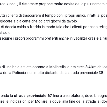
 tradizionali, il ristorante propone molte novità della più rinomata 
ti i clienti di trascorrere il tempo con i propri amici, infatti si p
iocare sia a carte che ad altri giochi da tavolo.
di doccia calda o fredda in modo tale che i clienti possano refri
l sole.
 seguire i propri programmi preferiti anche in vacanza grazie all'
a
tta di una baia situata accanto a Mollarella, dista circa 8,4 km dal ce
a della Poliscia, non molto distante dalla strada provinciale 38.
rrendo la
strada provinciale 67
fino a una rotatoria, dove bisogne
re le indicazioni per Mollarella dove, alla fine della strada, si do