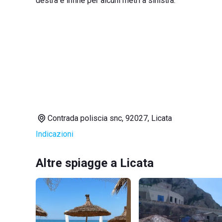
destra e infine per alcuni metri a sinistra.
Contrada poliscia snc, 92027, Licata
Indicazioni
Altre spiagge a Licata