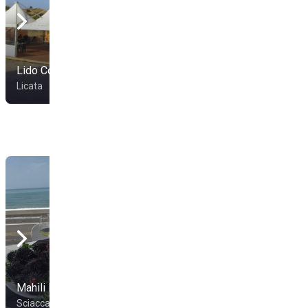
Lido Cona
Insonnia Beach
Licata
Licata
Mahili Beach
Maká Beach Club
Sciacca
Menfi