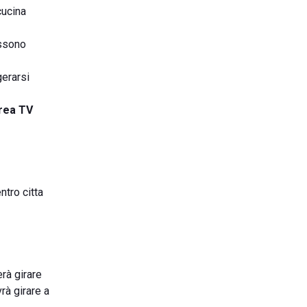
cucina
ossono
gerarsi
rea TV
ntro citta
rà girare
vrà girare a