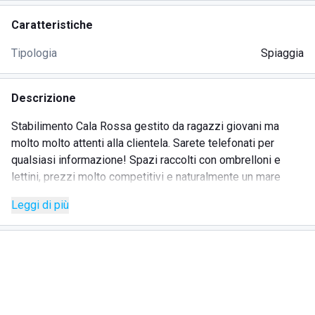
Caratteristiche
Tipologia
Spiaggia
Descrizione
Stabilimento Cala Rossa gestito da ragazzi giovani ma
molto molto attenti alla clientela. Sarete telefonati per
qualsiasi informazione! Spazi raccolti con ombrelloni e
lettini, prezzi molto competitivi e naturalmente un mare
splendido e distante dalla grande confusione in altri lidi.
Leggi di più
Sempre nel rispetto di tutte le norme anticovid con giusto
distanziamento