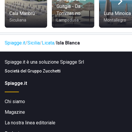
Guitgia - Da
Cala Manbrù
Tommasino
Luna Minoica
Siculiana
Lampedusa
Montallegro
Spiagge.it
Sicilia
Licata
Isla Blanca
Spiagge.it è una soluzione Spiagge Srl
Società del
Gruppo Zucchetti
Spiagge.it
Chi siamo
Magazine
La nostra linea editoriale