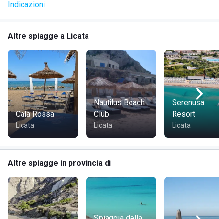
Indicazioni
Altre spiagge a Licata
Nautilus Beach
Serenusa
Cala Rossa
Club
Resort
Licata
Licata
Licata
Altre spiagge in provincia di
Spiaggia della