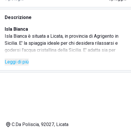
Descrizione
Isla Bianca
Isla Bianca è situata a Licata, in provincia di Agrigento in
Sicilia. E' la spiaggia ideale per chi desidera rilassarsi e
godersi l'acqua cristallina della Sicilia. E' adatta sia per
gruppi di giovani che per famiglie. La spiaggia offre molti
Leggi di più
servizi, tra cui ombrelloni, lettini e sdraio.
A disposizione dei clienti ci sono cabine dove è possibile
fare docce.
Dal bar e dal ristorante è possibile ordinare da asporto
colazione, pranzo e cena e poter mangiare direttamente in
spiaggia, al sole e vista mare. Il ristorante offre cucina
italiana, di pesce e barbecue.
Lo stabilimento balneare è ben attrezzato per i
diversamente abili, in quanto risulta essere accessibile
C.Da Poliscia, 92027, Licata
comodamente con la sedia a rotelle.