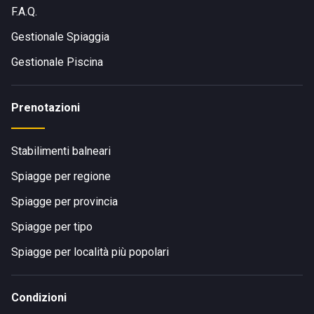
F.A.Q.
Sito in Viale Cristoforo Colombo, 660, 55041 Camaiore LU,
Italia, lo stabilimento è
facilmente raggiungibile
in auto.
Gestionale Spiaggia
Inoltre si sottolinea la fermata degli autobus E1 E25 nelle
Gestionale Piscina
immediate vicinanze del Bagno Ariston.
Prenotazioni
Stabilimenti balneari
Spiagge per regione
Spiagge per provincia
Spiagge per tipo
Spiagge per località più popolari
Condizioni