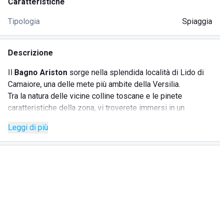
Caratteristiche
Tipologia
Spiaggia
Descrizione
Il
Bagno Ariston
sorge nella splendida località di Lido di
Camaiore, una delle mete più ambite della Versilia.
Tra la natura delle vicine colline toscane e le pinete
caratteristiche della zona, vi troverete immersi in un
paesaggio da sogno.
Leggi di più
In questo piccolo angolo di paradiso è pronto ad
accogliervi il Bagno Ariston,
un lido esclusivo ed
elegante
degno del nome che porta: quello di uno dei teatri
più famosi d'Italia.
La
raffinatezza
di questo stabilimento balneare è
percepibile anche nei più piccoli dettagli, a partire proprio