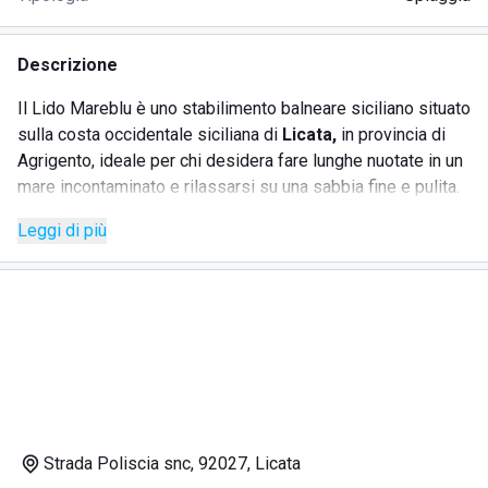
Descrizione
Il Lido Mareblu è uno stabilimento balneare siciliano situato
sulla costa occidentale siciliana di
Licata,
in provincia di
Agrigento, ideale per chi desidera fare lunghe nuotate in un
mare incontaminato e rilassarsi su una sabbia fine e pulita.
La struttura, a gestione familiare, dispone di una
spiaggia
Leggi di più
attrezzata
e offre diversi servizi, quali:
noleggio di lettini e ombrelloni
canoe
servizi igienici e docce calde
bar.
Lo stabilimento ha annesso un ristorante, con
terrazza sul
mare,
dove vengono servizi piatti a base di pesce e della
Strada Poliscia snc, 92027, Licata
cucina locale, realizzati da chef professionisti e portati ai