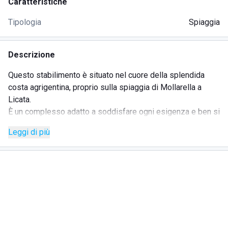
Caratteristiche
Tipologia
Spiaggia
Descrizione
Questo stabilimento è situato nel cuore della splendida
costa agrigentina, proprio sulla spiaggia di Mollarella a
Licata.
È un complesso adatto a soddisfare ogni esigenza e ben si
adatta a chiunque voglia rilassarsi senza rinunciare a
Leggi di più
comfort e comodità. Risulta essere particolarmente
consigliato per famiglie con bambini e anziani, visto il
pratico accesso al mare e la spiaggia bassa, con sabbia
fina e morbida.
Nello stabilimento Mandy S.N.C. Di Terrasi Maria & C. è
possibile consumare la colazione così come il pranzo o la
cena, direttamente sotto l'ombrellone usufruendo del
servizio di asporto o comodamente seduti ai tavoli della